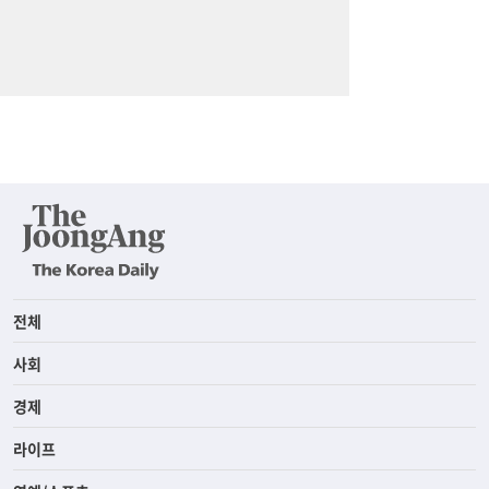
전체
사회
경제