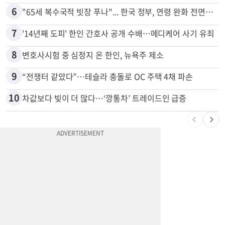
5
부에나파크 한인타운에 281유닛 주거단지 들어선다
6
"65세 복수국적 빗장 푸나"... 한국 정부, 연령 완화 전면 추진
7
'14년째 도피' 한인 간호사 공개 수배…메디케어 사기 유죄
8
변호사시험 중 심정지 온 한인, 뉴욕주 제소
9
“전쟁터 같았다”…테슬라 충돌로 OC 주택 4채 파손
10
차값보다 빚이 더 많다…‘깡통차’ 트레이드인 급증