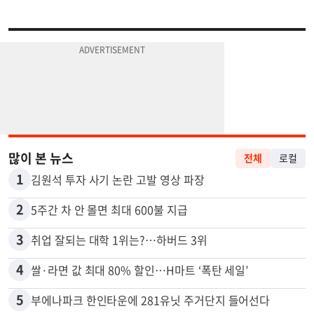
많이 본 뉴스
전체
로컬
1
김원석 투자 사기 논란 고발 영상 파장
2
5주간 차 안 몰면 최대 600불 지급
3
취업 잘되는 대학 1위는?…하버드 3위
4
쌀·라면 값 최대 80% 할인…H마트 ‘폭탄 세일’