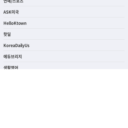
라이프
연예/스포츠
ASK미국
HelloKtown
핫딜
KoreaDailyUs
에듀브리지
생활영어
업소록
의료관광
해피빌리지
ABOUT
ADVERTISING
PRIVACY POLICY
TERMS OF SERVICE
윤리경영
고객센터