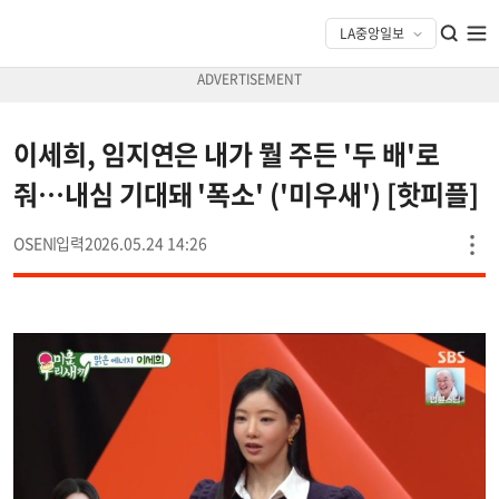
이세희, 임지연은 내가 뭘 주든 '두 배'로
줘…내심 기대돼 '폭소' ('미우새') [핫피플]
OSEN
2026.05.24 14:26