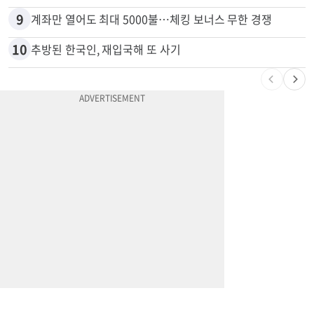
8
부에나파크 한인타운에 281유닛 주거단지 들어선다
9
계좌만 열어도 최대 5000불…체킹 보너스 무한 경쟁
10
추방된 한국인, 재입국해 또 사기