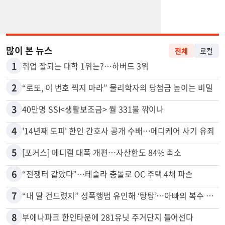
많이 본 뉴스
전체
로컬
1
취업 잘되는 대학 1위는?…하버드 3위
2
“로또, 이 번호 찍지 마라” 물리학자의 당첨금 높이는 비밀
3
40만명 SSI<생활보조금> 월 331불 깎이나
4
'14년째 도피' 한인 간호사 공개 수배…메디케어 사기 유죄
5
[포커스] 메디캘 대폭 개편…자산한도 84% 축소
6
“전쟁터 같았다”…테슬라 충돌로 OC 주택 4채 파손
7
“내 딸 건드렸지” 성폭행범 유인해 ‘탕탕’…아빠의 복수 결말