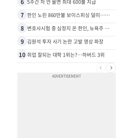
6
16
5주간 차 안 몰면 최대 600불 지급
7
17
한인 노린 860만불 보이스피싱 덜미…영사관·한국 검찰 사칭
8
18
변호사시험 중 심정지 온 한인, 뉴욕주 제소
9
19
김원석 투자 사기 논란 고발 영상 파장
10
20
취업 잘되는 대학 1위는?…하버드 3위