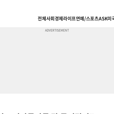
전체
사회
경제
라이프
연예/스포츠
ASK미