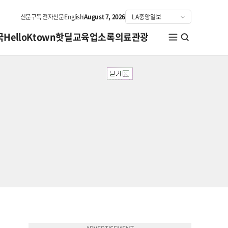
신문구독
전자신문
English
August 7, 2026
국
HelloKtown
핫딜
교육
업소록
의료관광