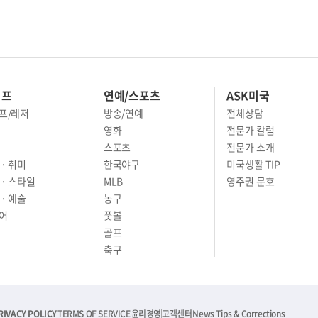
이프
연예/스포츠
ASK미국
프/레저
방송/연예
전체상담
영화
전문가 칼럼
스포츠
전문가 소개
· 취미
한국야구
미국생활 TIP
 · 스타일
MLB
영주권 문호
· 예술
농구
어
풋볼
골프
축구
RIVACY POLICY
TERMS OF SERVICE
윤리경영
고객센터
News Tips & Corrections