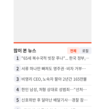
많이 본 뉴스
전체
로컬
1
11
"65세 복수국적 빗장 푸나"... 한국 정부, 연령 완화 전면 추진
2
12
서류 하나만 빠져도 영주권·비자 거부…심사관 재량권 대폭 확대
3
13
비영리 CEO, 노숙자 팔아 2년간 165만불
4
14
한인 남성, 처형 상대로 성범죄…"선처해줬더니 배신자 취급"
5
15
신호위반 후 달아난 배달기사…경찰 잠복해 잡고보니 ‘반전’