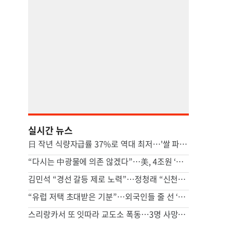
실시간 뉴스
日 작년 식량자급률 37%로 역대 최저…'쌀 파동' 여파
“다시는 中광물에 의존 않겠다”…美, 4조원 ‘광업 프로젝트’ 추진
김민석 “경선 갈등 제로 노력”…정청래 “신천지 의혹 제기 사과부터”
“유럽 저택 초대받은 기분”…외국인들 줄 선 ‘K뷰티 핫플’ 비밀 [비크닉]
스리랑카서 또 잇따라 교도소 폭동…3명 사망·20여명 부상