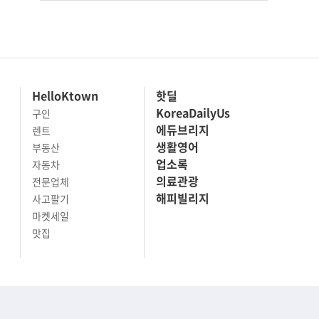
HelloKtown
핫딜
KoreaDailyUs
구인
에듀브리지
렌트
생활영어
부동산
업소록
자동차
의료관광
전문업체
해피빌리지
사고팔기
마켓세일
맛집