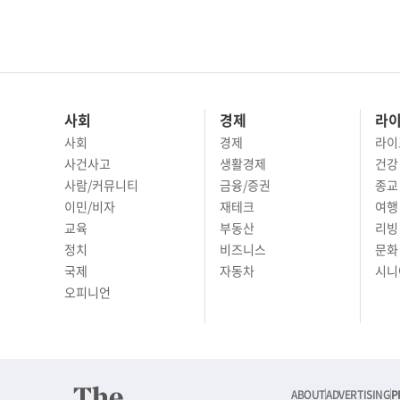
사회
경제
라
사회
경제
라이
사건사고
생활경제
건강
사람/커뮤니티
금융/증권
종교
이민/비자
재테크
여행 
교육
부동산
리빙
정치
비즈니스
문화 
국제
자동차
시니
오피니언
ABOUT
ADVERTISING
P