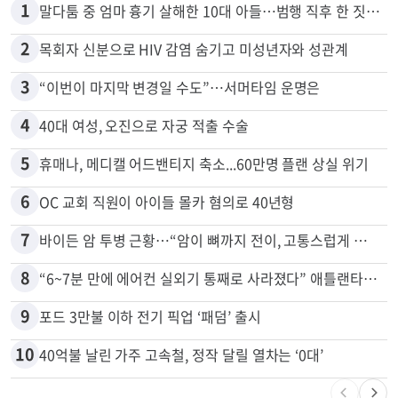
1
말다툼 중 엄마 흉기 살해한 10대 아들…범행 직후 한 짓 충격
2
목회자 신분으로 HIV 감염 숨기고 미성년자와 성관계
3
“이번이 마지막 변경일 수도”…서머타임 운명은
4
40대 여성, 오진으로 자궁 적출 수술
5
휴매나, 메디캘 어드밴티지 축소...60만명 플랜 상실 위기
6
OC 교회 직원이 아이들 몰카 혐의로 40년형
7
바이든 암 투병 근황…“암이 뼈까지 전이, 고통스럽게 투병 중”
8
“6~7분 만에 에어컨 실외기 통째로 사라졌다” 애틀랜타서 실외기 도난 급증
9
포드 3만불 이하 전기 픽업 ‘패덤’ 출시
10
40억불 날린 가주 고속철, 정작 달릴 열차는 ‘0대’