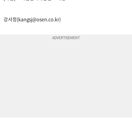
강서정(
kangsj@osen.co.kr
)