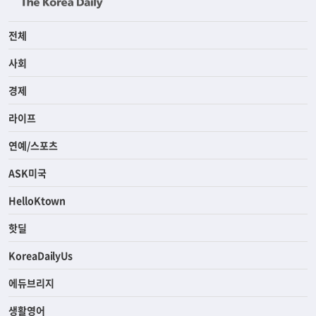
전체
사회
경제
라이프
연예/스포츠
ASK미국
HelloKtown
핫딜
KoreaDailyUs
에듀브리지
생활영어