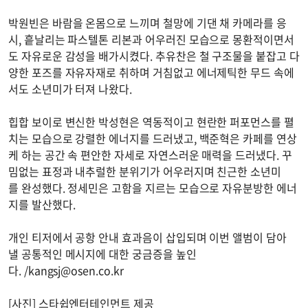
박원빈은 바람을 온몸으로 느끼며 철망에 기댄 채 카메라를 응
시, 흩날리는 파스텔톤 리본과 어우러진 모습으로 몽환적이면서
도 자유로운 감성을 배가시켰다. 추유찬은 철 구조물을 붙잡고 다
양한 포즈를 자유자재로 취하며 거침없고 에너제틱한 무드 속에
서도 소년미가 터져 나왔다.
힙합 보이로 변신한 박성현은 역동적이고 현란한 퍼포먼스를 펼
치는 모습으로 강렬한 에너지를 드러냈고, 백준혁은 카페를 연상
케 하는 공간 속 편안한 자세로 자연스러운 매력을 드러냈다. 꾸
밈없는 표정과 내추럴한 분위기가 어우러지며 친근한 소년미
를 완성했다. 정세민은 고함을 지르는 모습으로 자유분방한 에너
지를 발산했다.
개인 티저에서 공항 안내 효과음이 삽입되며 이번 앨범이 담아
낼 공통적인 메시지에 대한 궁금증을 높인
다. /
kangsj@osen.co.kr
[사진] 스타쉽엔터테인먼트 제공