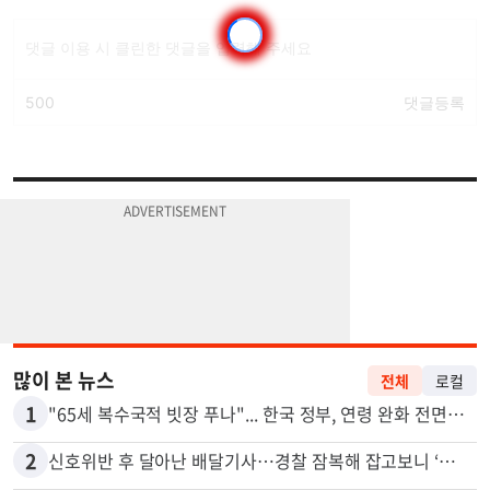
많이 본 뉴스
전체
로컬
1
"65세 복수국적 빗장 푸나"... 한국 정부, 연령 완화 전면 추진