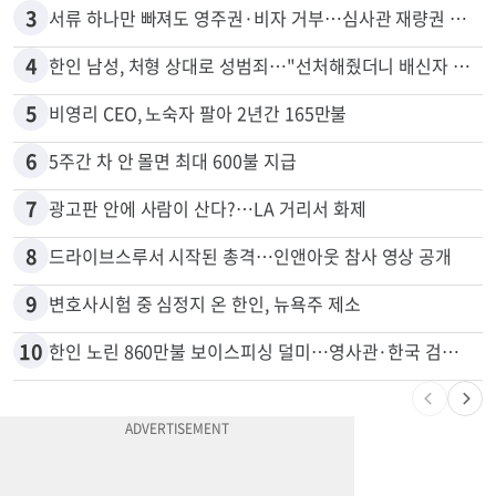
2
신호위반 후 달아난 배달기사…경찰 잠복해 잡고보니 ‘반전’
3
서류 하나만 빠져도 영주권·비자 거부…심사관 재량권 대폭 확대
4
한인 남성, 처형 상대로 성범죄…"선처해줬더니 배신자 취급"
5
비영리 CEO, 노숙자 팔아 2년간 165만불
6
5주간 차 안 몰면 최대 600불 지급
7
광고판 안에 사람이 산다?…LA 거리서 화제
8
드라이브스루서 시작된 총격…인앤아웃 참사 영상 공개
9
변호사시험 중 심정지 온 한인, 뉴욕주 제소
10
한인 노린 860만불 보이스피싱 덜미…영사관·한국 검찰 사칭