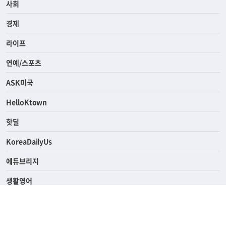
전체
사회
경제
라이프
연예/스포츠
ASK미국
HelloKtown
핫딜
KoreaDailyUs
에듀브리지
생활영어
업소록