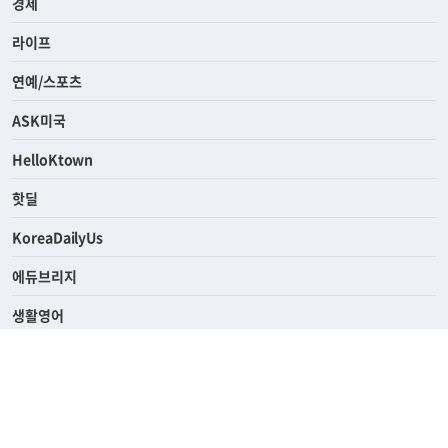
사회
경제
라이프
연예/스포츠
ASK미국
HelloKtown
핫딜
KoreaDailyUs
에듀브리지
생활영어
업소록
의료관광