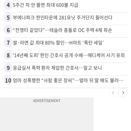
3
취업 잘되는 대학 1위는?…하버드 3위
4
5주간 차 안 몰면 최대 600불 지급
5
부에나파크 한인타운에 281유닛 주거단지 들어선다
6
“전쟁터 같았다”…테슬라 충돌로 OC 주택 4채 파손
7
쌀·라면 값 최대 80% 할인…H마트 ‘폭탄 세일’
8
'14년째 도피' 한인 간호사 공개 수배…메디케어 사기 유죄
9
응급실서 폭력 환자 제압한 간호사…알고 보니
10
엄마 성폭행한 “사람 좋은 장씨”…얼마 뒤 딸 배도 불러왔다