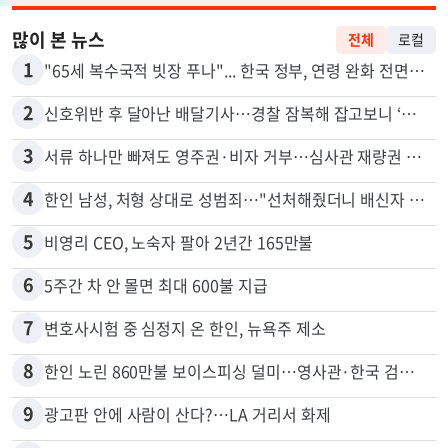
많이 본 뉴스
전체
로컬
1
"65세 복수국적 빗장 푸나"... 한국 정부, 연령 완화 전면 추진
2
신호위반 후 달아난 배달기사…경찰 잠복해 잡고보니 ‘반전’
3
서류 하나만 빠져도 영주권·비자 거부…심사관 재량권 대폭 확대
4
한인 남성, 처형 상대로 성범죄…"선처해줬더니 배신자 취급"
5
비영리 CEO, 노숙자 팔아 2년간 165만불
6
5주간 차 안 몰면 최대 600불 지급
7
변호사시험 중 심정지 온 한인, 뉴욕주 제소
8
한인 노린 860만불 보이스피싱 덜미…영사관·한국 검찰 사칭