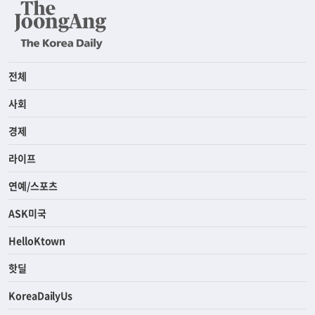
전체
사회
경제
라이프
연예/스포츠
ASK미국
HelloKtown
핫딜