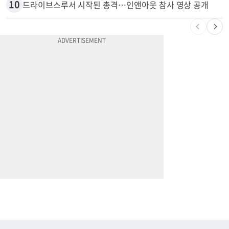
9
광고판 안에 사람이 산다?…LA 거리서 화제
10
드라이브스루서 시작된 총격…인앤아웃 참사 영상 공개