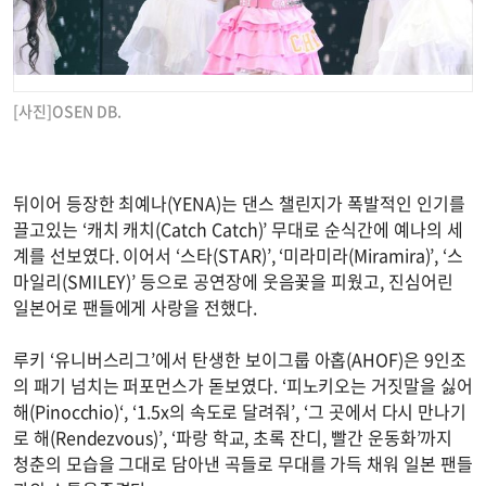
[사진]OSEN DB.
뒤이어 등장한 최예나(YENA)는 댄스 챌린지가 폭발적인 인기를
끌고있는 ‘캐치 캐치(Catch Catch)’ 무대로 순식간에 예나의 세
계를 선보였다. 이어서 ‘스타(STAR)’, ‘미라미라(Miramira)’, ‘스
마일리(SMILEY)’ 등으로 공연장에 웃음꽃을 피웠고, 진심어린
일본어로 팬들에게 사랑을 전했다.
루키 ‘유니버스리그’에서 탄생한 보이그룹 아홉(AHOF)은 9인조
의 패기 넘치는 퍼포먼스가 돋보였다. ‘피노키오는 거짓말을 싫어
해(Pinocchio)‘, ‘1.5x의 속도로 달려줘’, ‘그 곳에서 다시 만나기
로 해(Rendezvous)’, ‘파랑 학교, 초록 잔디, 빨간 운동화’까지
청춘의 모습을 그대로 담아낸 곡들로 무대를 가득 채워 일본 팬들