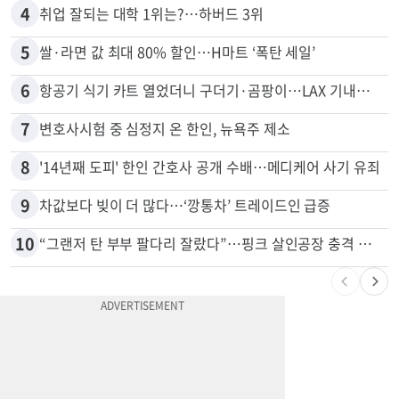
4
취업 잘되는 대학 1위는?…하버드 3위
5
쌀·라면 값 최대 80% 할인…H마트 ‘폭탄 세일’
6
항공기 식기 카트 열었더니 구더기·곰팡이…LAX 기내식 업체 논란
7
변호사시험 중 심정지 온 한인, 뉴욕주 제소
8
'14년째 도피' 한인 간호사 공개 수배…메디케어 사기 유죄
9
차값보다 빚이 더 많다…‘깡통차’ 트레이드인 급증
10
“그랜저 탄 부부 팔다리 잘랐다”…핑크 살인공장 충격 실체