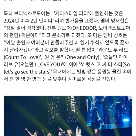
특히 보이넥스트도어는 "'케이스타일 파티'에 출연하는 것은
2024년 이후 2년 만이다"라며 반가움을 표했다. 멤버 명재현은
"정말 많이 성장했다. 전부 원도어(ONEDOOR, 보이넥스트도어
의 팬덤) 덕분이다"라고 큰소리로 외쳤다. 또 다른 멤버 성호는
"이날 출연자 여러분이 만들어주신 이 열기가 식지 않도록 끝까
지 달려가겠다"라고 각오를 밝혔다. 쉴 틈 없이 '카운트 투 러브
(Count To Love)', '원 앤 온리(One and Only)', '오늘만 아이
러브 유(오늘만 I LOVE YOU)'에 이어 '쏘 렛츠 고 씨 더 스타(So
let's go see the stars)' 무대에서는 별빛 같은 응원봉 물결 속에
서 팬 한 명 한 명과 눈을 맞추며 감미로운 감성을 전했다.