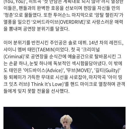
(You, You)’, 히트곡 ‘첫 만남은 계획대로 되지 않아’까지 열창한
이들은, 팬들과의 완벽한 호응을 선보이며 현장을 자신들 만의
'청춘'으로 물들였다. 또한 투어슨느 마지막으로 ‘앙탈 챌린지’가
열풍을 일으킨 ‘오버드라이브(OVERDRIVE)’로 사랑스러운 매력
을 뽐내며 공연장 분위기를 달궜다.
이어 분위기를 반전시킨 주인공은 솔로 데뷔. 14년 차의 레전드,
샤이니 멤버 태민(TAEMIN)이었다. 첫 곡 '크리미널
(Criminal)'로 공연장을 순식간에 예술공간으로 탈바꿈시킨 그
는 손끝 하나, 눈빛 하나에 독보적인 섹시함을담아냈다. 이 밖에
도 태민은 '어드바이스(Advice)', '무브(MOVE)', '길티(Guilty)'
등 퇴폐미가 가득한 무대로 시선을 사로잡아, 마지막곡 '아이 띵
크 잇츠 러브(I Think It’s Love)'를 핸드 마이크로 열창하며 관객
들에게 잊지 못할 전율을 선사했다.