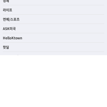
경제
라이프
연예/스포츠
ASK미국
HelloKtown
핫딜
KoreaDailyUs
에듀브리지
생활영어
업소록
의료관광
해피빌리지