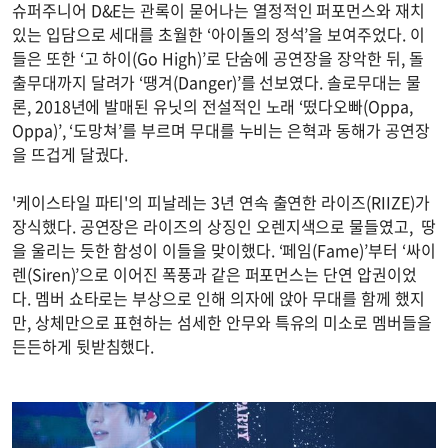
슈퍼주니어 D&E는 관록이 묻어나는 열정적인 퍼포먼스와 재치
있는 입담으로 세대를 초월한 ‘아이돌의 정석’을 보여주었다. 이
들은 또한 ‘고 하이(Go High)’로 단숨에 공연장을 장악한 뒤, 돌
출무대까지 달려가 ‘땡겨(Danger)’를 선보였다. 솔로무대는 물
론, 2018년에 발매된 유닛의 전설적인 노래 ‘떴다오빠(Oppa,
Oppa)’, ‘도망쳐’를 부르며 무대를 누비는 은혁과 동해가 공연장
을 뜨겁게 달궜다.
'케이스타일 파티'의 피날레는 3년 연속 출연한 라이즈(RIIZE)가
장식했다. 공연장은 라이즈의 상징인 오렌지색으로 물들였고, 땅
을 울리는 듯한 함성이 이들을 맞이했다. ‘페임(Fame)’부터 ‘싸이
렌(Siren)’으로 이어진 폭풍과 같은 퍼포먼스는 단연 압권이었
다. 멤버 쇼타로는 부상으로 인해 의자에 앉아 무대를 함께 했지
만, 상체만으로 표현하는 섬세한 안무와 특유의 미소로 멤버들을
든든하게 뒷받침했다.