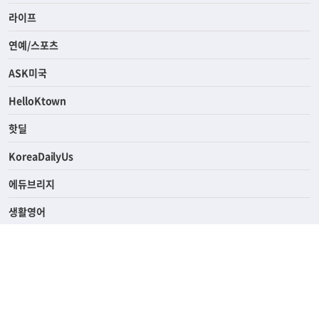
라이프
연예/스포츠
ASK미국
HelloKtown
핫딜
KoreaDailyUs
에듀브리지
생활영어
업소록
의료관광
해피빌리지
ABOUT
ADVERTISING
PRIVACY POLICY
TERMS OF SERVICE
윤리경영
고객센터