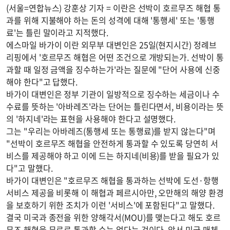
(서울=연합뉴스) 강훈상 기자 = 이란은 선박이 호르무즈 해협 통
과를 위해 지불해야 하는 돈의 성격에 대해 '통행세' 또는 '통행
료'는 틀린 말이라고 지적했다.
에스마일 바가이 이란 외무부 대변인은 25일(현지시간) 정례브
리핑에서 '호르무즈 해협은 어떤 조건으로 개방되는가. 선박이 통
과할 때 일정 금액을 징수하는가'라는 질문에 "단어 사용에 신중
해야 한다"고 답했다.
바가이 대변인은 정부 기관이 일방적으로 징수하는 세금이나 수
수료를 뜻하는 '아바레즈'라는 단어는 틀린다면서, 비용이라는 뜻
의 '하지네'라는 표현을 사용해야 한다고 설명했다.
그는 "우리는 아바레즈(통행세 또는 통행료)를 받지 않는다"며
"선박이 호르무즈 해협을 안전하게 통과할 수 있도록 당연히 서
비스를 제공해야 하고 이에 드는 하지네(비용)를 받을 필요가 있
다"고 말했다.
바가이 대변인은 "호르무즈 해협을 통과하는 선박에 도선·항행
서비스 제공을 비롯해 이 해협과 페르시아만, 오만해의 해양 환경
을 보호하기 위한 조치가 이런 '서비스'에 포함된다"고 말했다.
결국 미국과 종전을 위한 양해각서(MOU)를 맺는다고 해도 호르
무즈 해협을 무료로 통과할 수는 없다는 것이다. 앞서 미국 매체