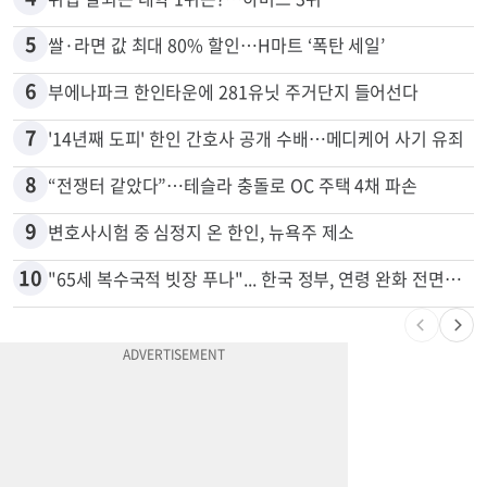
5
쌀·라면 값 최대 80% 할인…H마트 ‘폭탄 세일’
6
부에나파크 한인타운에 281유닛 주거단지 들어선다
7
'14년째 도피' 한인 간호사 공개 수배…메디케어 사기 유죄
8
“전쟁터 같았다”…테슬라 충돌로 OC 주택 4채 파손
9
변호사시험 중 심정지 온 한인, 뉴욕주 제소
10
"65세 복수국적 빗장 푸나"... 한국 정부, 연령 완화 전면 추진