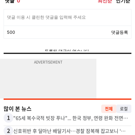
많이 본 뉴스
전체
로컬
1
"65세 복수국적 빗장 푸나"... 한국 정부, 연령 완화 전면 추진