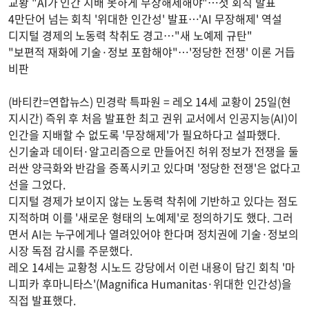
교황 "AI가 인간 지배 못하게 무장해제해야"…첫 회칙 발표
4만단어 넘는 회칙 '위대한 인간성' 발표…'AI 무장해제' 역설
디지털 경제의 노동력 착취도 경고…"새 노예제 규탄"
"보편적 재화에 기술·정보 포함해야"…'정당한 전쟁' 이론 거듭
비판
(바티칸=연합뉴스) 민경락 특파원 = 레오 14세 교황이 25일(현
지시간) 즉위 후 처음 발표한 최고 권위 교서에서 인공지능(AI)이
인간을 지배할 수 없도록 '무장해제'가 필요하다고 설파했다.
신기술과 데이터·알고리즘으로 만들어진 허위 정보가 전쟁을 둘
러싼 양극화와 반감을 증폭시키고 있다며 '정당한 전쟁'은 없다고
선을 그었다.
디지털 경제가 보이지 않는 노동력 착취에 기반하고 있다는 점도
지적하며 이를 '새로운 형태의 노예제'로 정의하기도 했다. 그러
면서 AI는 누구에게나 열려있어야 한다며 정치권에 기술·정보의
시장 독점 감시를 주문했다.
레오 14세는 교황청 시노드 강당에서 이런 내용이 담긴 회칙 '마
니피카 후마니타스'(Magnifica Humanitas·위대한 인간성)을
직접 발표했다.