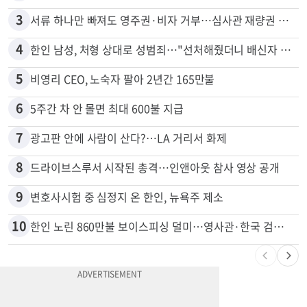
2
신호위반 후 달아난 배달기사…경찰 잠복해 잡고보니 ‘반전’
3
서류 하나만 빠져도 영주권·비자 거부…심사관 재량권 대폭 확대
4
한인 남성, 처형 상대로 성범죄…"선처해줬더니 배신자 취급"
5
비영리 CEO, 노숙자 팔아 2년간 165만불
6
5주간 차 안 몰면 최대 600불 지급
7
광고판 안에 사람이 산다?…LA 거리서 화제
8
드라이브스루서 시작된 총격…인앤아웃 참사 영상 공개
9
변호사시험 중 심정지 온 한인, 뉴욕주 제소
10
한인 노린 860만불 보이스피싱 덜미…영사관·한국 검찰 사칭