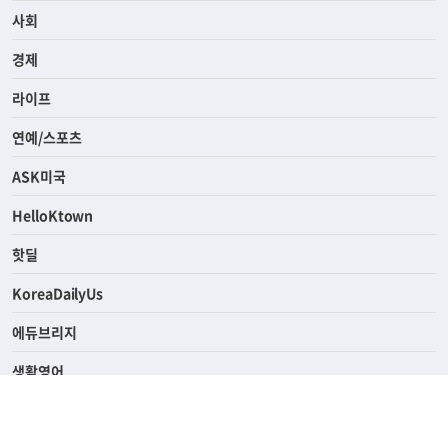
전체
사회
경제
라이프
연예/스포츠
ASK미국
HelloKtown
핫딜
KoreaDailyUs
에듀브리지
생활영어