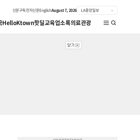
신문구독
전자신문
English
August 7, 2026
국
HelloKtown
핫딜
교육
업소록
의료관광