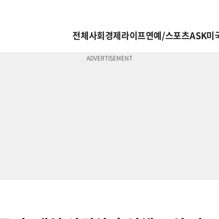
전체
사회
경제
라이프
연예/스포츠
ASK미