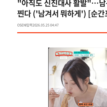
"아직도 신진대사 활발"…남규
찐다 ('남겨서 뭐하게') [순간
OSEN
2026.05.25 04:47