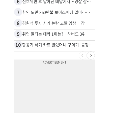
6
16
신호위반 후 달아난 배달기사…경찰 잠복해 잡고보니 ‘반전’
7
17
한인 노린 860만불 보이스피싱 덜미…영사관·한국 검찰 사칭
8
18
김원석 투자 사기 논란 고발 영상 파장
9
19
취업 잘되는 대학 1위는?…하버드 3위
10
20
항공기 식기 카트 열었더니 구더기·곰팡이…LAX 기내식 업체 논란