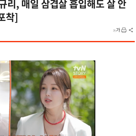
리, 매일 삼겹살 흡입해도 살 안
포착]