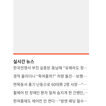
실시간 뉴스
한국전쟁서 부친 실종된 美남매 "유해라도 찾을 수 있다면…"
경적 울리더니 “죽여줄까?” 차량 돌진…보행자 덮쳤다
면목동서 흉기 난동으로 60대男 2명 사망…“지인 사이 추정”
휠체어 탄 장애인 환자 밀쳐 숨지게 한 간병인, 2심도 집유
한여름에도 에어컨 안 켠다…“밤엔 패딩 필수” 냉방도시 어디