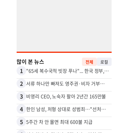
많이 본 뉴스
전체
로컬
1
11
"65세 복수국적 빗장 푸나"... 한국 정부, 연령 완화 전면 추진
2
12
서류 하나만 빠져도 영주권·비자 거부…심사관 재량권 대폭 확대
3
13
비영리 CEO, 노숙자 팔아 2년간 165만불
4
14
한인 남성, 처형 상대로 성범죄…"선처해줬더니 배신자 취급"
5
15
5주간 차 안 몰면 최대 600불 지급