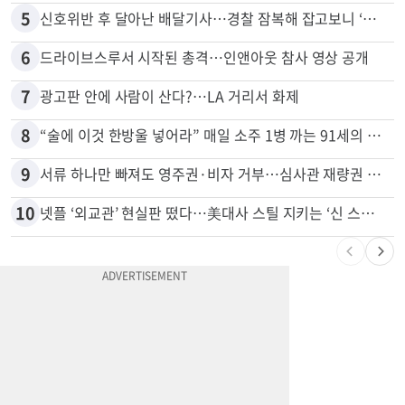
4
40대 여성, 오진으로 자궁 적출 수술
5
신호위반 후 달아난 배달기사…경찰 잠복해 잡고보니 ‘반전’
6
드라이브스루서 시작된 총격…인앤아웃 참사 영상 공개
7
광고판 안에 사람이 산다?…LA 거리서 화제
8
“술에 이것 한방울 넣어라” 매일 소주 1병 까는 91세의 철칙
9
서류 하나만 빠져도 영주권·비자 거부…심사관 재량권 대폭 확대
10
넷플 ‘외교관’ 현실판 떴다…美대사 스틸 지키는 ‘신 스틸러’