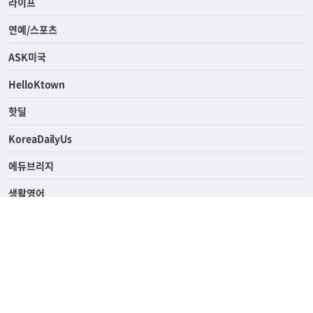
경제
라이프
연예/스포츠
ASK미국
HelloKtown
핫딜
KoreaDailyUs
에듀브리지
생활영어
업소록
의료관광
해피빌리지