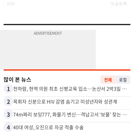
많이 본 뉴스
전체
로컬
1
천하람, 현역 의원 최초 신병교육 입소…논산서 2박3일 생활
2
목회자 신분으로 HIV 감염 숨기고 미성년자와 성관계
3
74m짜리 보잉777, 화물기 변신…격납고서 ‘보물’ 찾는 인천공항