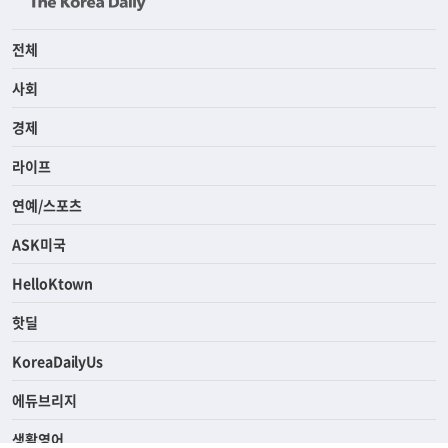
전체
사회
경제
라이프
연예/스포츠
ASK미국
HelloKtown
핫딜
KoreaDailyUs
에듀브리지
생활영어