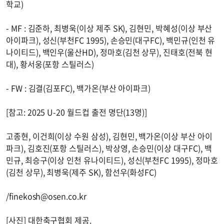
학교)
- MF : 김준하, 최병욱(이상 제주 SK), 김현민, 박혜성(이상 부산
아이파크), 성신(부천FC 1995), 손승민(대구FC), 백민규(인천 유
나이티드), 백인우(울산HD), 정마호(김천 상무), 진태호(전북 현
대), 황서웅(포항 스틸러스)
- FW : 김결(김포FC), 백가온(부산 아이파크)
[참고: 2025 U-20 월드컵 출전 명단(13명)]
고종현, 이건희(이상 수원 삼성), 김현민, 백가온(이상 부산 아이
파크), 김호진(포항 스틸러스), 박상영, 손승민(이상 대구FC), 백
민규, 최승구(이상 인천 유나이티드), 성신(부천FC 1995), 정마호
(김천 상무), 최병욱(제주 SK), 함선우(화성FC)
/
finekosh@osen.co.kr
[사진] 대한축구협회 제공.