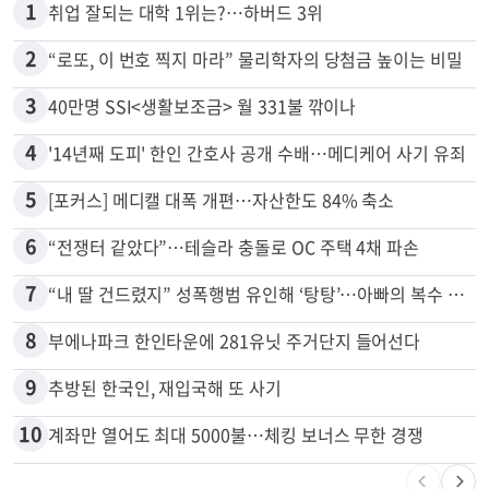
1
취업 잘되는 대학 1위는?…하버드 3위
2
“로또, 이 번호 찍지 마라” 물리학자의 당첨금 높이는 비밀
3
40만명 SSI<생활보조금> 월 331불 깎이나
4
'14년째 도피' 한인 간호사 공개 수배…메디케어 사기 유죄
5
[포커스] 메디캘 대폭 개편…자산한도 84% 축소
6
“전쟁터 같았다”…테슬라 충돌로 OC 주택 4채 파손
7
“내 딸 건드렸지” 성폭행범 유인해 ‘탕탕’…아빠의 복수 결말
8
부에나파크 한인타운에 281유닛 주거단지 들어선다
9
추방된 한국인, 재입국해 또 사기
10
계좌만 열어도 최대 5000불…체킹 보너스 무한 경쟁