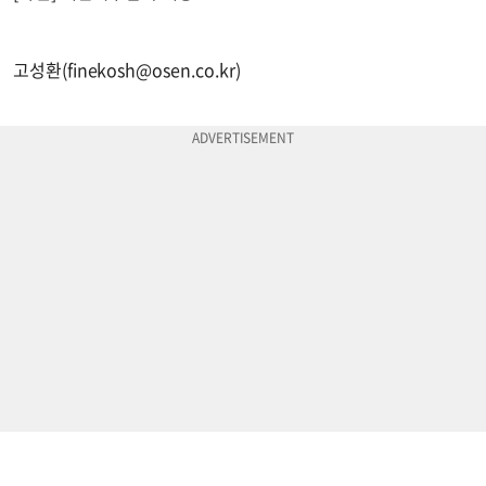
고성환(
finekosh@osen.co.kr
)