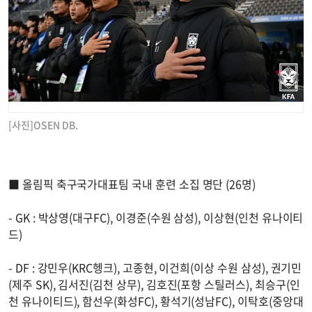
[사진]OSEN DB.
■ 올림픽 축구국가대표팀 국내 훈련 소집 명단 (26명)
- GK : 박상영(대구FC), 이경준(수원 삼성), 이상현(인천 유나이티
드)
- DF : 강민우(KRC헹크), 고종현, 이건희(이상 수원 삼성), 권기민
(제주 SK), 김서진(김천 상무), 김호진(포항 스틸러스), 최승구(인
천 유나이티드), 함선우(화성FC), 황석기(성남FC), 이탁호(중앙대