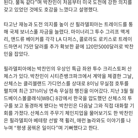
된다. 불독 같다”며 박찬민이 처음부터 미국 도전에 강한 의지를
갖고 있었던 것에도 호감을 느꼈다고 설명했다.
타고난 재능과 도전 의지를 높이 산 필라델피아는 트레이드를 통
해 국제 보너스풀 자금을 늘렸다. 마이너리그 투수 그리프 맥게
리, 앤드류 베이커를 각각 LA 다저스, 콜로라도 로키스로 트레이
드하면서 75만 달러를 추가 확보한 끝에 120만5000달러로 박찬
민을 잡았다.
필라델피아에는 박찬민의 우상인 특급 좌완 투수 크리스토퍼 산
체스가 있다. 박찬민이 시티즌뱅크파크에서 계약을 체결한 그날,
산체스는 클리블랜드 가디언스를 상대로 8이닝 무실점 호투를
펼치며 최근 37⅔이닝 연속 무실점 행진을 이어갔다. 지난 3월 월
드베이스볼클래식(WBC) 8강에서 한국을 압도했던 산체스의 투
구를 보고 동경하게 됐다는 박찬민은 다음날 그와 직접 대화할 기
회를 가졌다. 산체스의 주무기 체인지업을 물어보기도 한 박찬민
은 필라델피아 베테랑 선발 잭 휠러, 애런 놀라와도 이야기를 나
누며 “평생 꿈꿔온 일이다”며 기뻐했다고 한다.