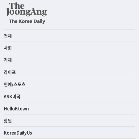
전체
사회
경제
라이프
연예/스포츠
ASK미국
HelloKtown
핫딜
KoreaDailyUs