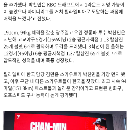
을 추가했다. 박찬민은 KBO 드래프트에서 1라운드 지명 가능이
이 높았으나 마이너리그를 거쳐 필라델피아로 도달하는 과정에
매력을 느꼈다’고 전했다.
191cm, 94kg 체격을 갖춘 광주일고 우완 정통파 투수 박찬민은
지난해 고교야구 5경기(16⅓이닝) 2승 평균자책점 1.13 탈삼진
25개 볼넷 6개로 활약하며 두각을 드러냈다. 3학년이 된 올해는
12경기(46이닝) 6승 평균자책점 1.37 탈삼진 65개 볼넷 7개로
압도적인 성적을 내며 폭풍 성장했다.
필라델피아 한국 담당 김만윤 스카우트가 박찬민을 가장 먼저 봤
고, 이후 구단 내 다른 스카우트들이 한국을 찾았다. 최고 시속 94
마일(151.3km) 패스트볼과 놀라운 감각이라고 표현된 변화구,
오프스피드 구사 능력이 높게 평가됐다.