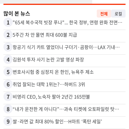
많이 본 뉴스
전체
로컬
1
"65세 복수국적 빗장 푸나"... 한국 정부, 연령 완화 전면 추진
2
5주간 차 안 몰면 최대 600불 지급
3
항공기 식기 카트 열었더니 구더기·곰팡이…LAX 기내식 업체 논란
4
김원석 투자 사기 논란 고발 영상 파장
5
변호사시험 중 심정지 온 한인, 뉴욕주 제소
6
취업 잘되는 대학 1위는?…하버드 3위
7
비영리 CEO, 노숙자 팔아 2년간 165만불
8
“내가 운전한 게 아니다”…과속 티켓에 오토파일럿 탓한 운전자
9
쌀·라면 값 최대 80% 할인…H마트 ‘폭탄 세일’