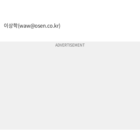
이상학(
waw@osen.co.kr
)