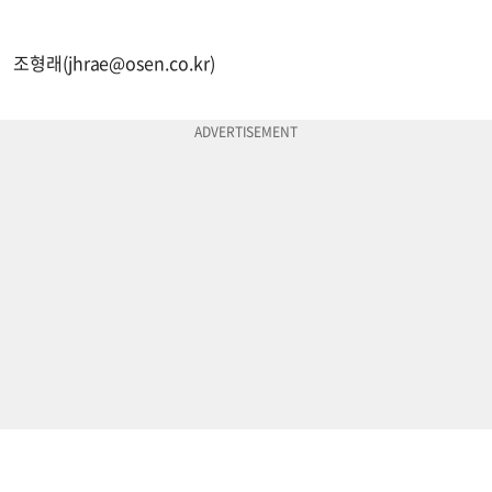
조형래(
jhrae@osen.co.kr
)