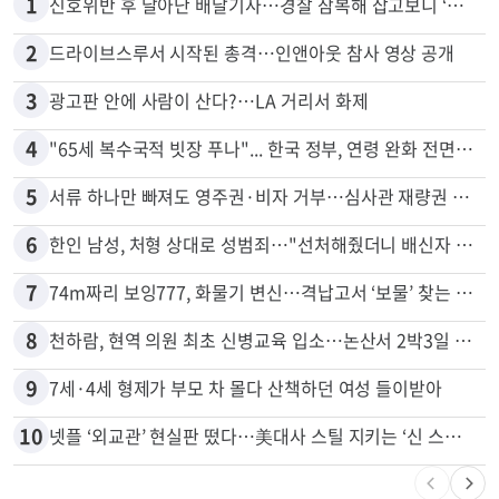
많이 본 뉴스
전체
로컬
1
신호위반 후 달아난 배달기사…경찰 잠복해 잡고보니 ‘반전’
2
드라이브스루서 시작된 총격…인앤아웃 참사 영상 공개
3
광고판 안에 사람이 산다?…LA 거리서 화제
4
"65세 복수국적 빗장 푸나"... 한국 정부, 연령 완화 전면 추진
5
서류 하나만 빠져도 영주권·비자 거부…심사관 재량권 대폭 확대
6
한인 남성, 처형 상대로 성범죄…"선처해줬더니 배신자 취급"
7
74m짜리 보잉777, 화물기 변신…격납고서 ‘보물’ 찾는 인천공항
8
천하람, 현역 의원 최초 신병교육 입소…논산서 2박3일 생활
9
7세·4세 형제가 부모 차 몰다 산책하던 여성 들이받아
10
넷플 ‘외교관’ 현실판 떴다…美대사 스틸 지키는 ‘신 스틸러’