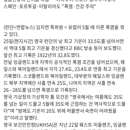
스페인·포르투갈·이탈리아도 "폭염·건강 주의"
(런던=연합뉴스) 김지연 특파원 = 유럽이 5월 때 이른 폭염을 겪
고 있다.
25일(현지시간) 영국 런던의 낮 최고 기온이 33.5도를 넘어서면
서 역대 5월 최고 기온을 경신했다고 BBC 방송 등이 보도했다.
앞선 최고 기록은 1922년의 32.8도였다.
전날 잉글랜드 8개 지역이 공식적인 폭염 조건을 넘어섰으며, 웨
일스와 북아일랜드에서 각각 27.4도, 23.4도로 연중 최고 기온을
기록했다. 스코틀랜드와 북아일랜드, 대부분의 웨일스와 잉글랜
드 북부 지역에선 사흘 연속 25도, 나머지 지역은 사흘 연속
26∼28도를 넘으면 폭염으로 기록된다.
영국 기상청의 기상학자 톰 모건은 "영국에서는 여름에도 35도
를 넘는 일이 드물고 5월에 35도에 근접하는 건 역사적으로 드물
다"며 "밤에도 기온이 20도 위에 머물면서 숙면이 어려웠을
것"이라고 말했다.
영국 보건안전청(UKHSA)은 지난 22일 웨스트 미들랜즈, 잉글랜