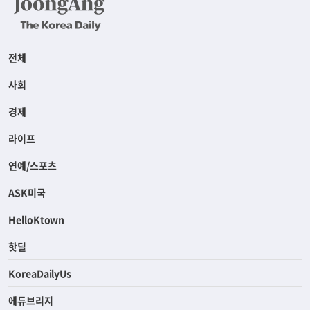
전체
사회
경제
라이프
연예/스포츠
ASK미국
HelloKtown
핫딜
KoreaDailyUs