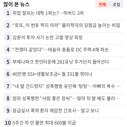
많이 본 뉴스
전체
로컬
1
취업 잘되는 대학 1위는?…하버드 3위
2
“로또, 이 번호 찍지 마라” 물리학자의 당첨금 높이는 비밀
3
김원석 투자 사기 논란 고발 영상 파장
4
“전쟁터 같았다”…테슬라 충돌로 OC 주택 4채 파손
5
부에나파크 한인타운에 281유닛 주거단지 들어선다
6
40만명 SSI<생활보조금> 월 331불 깎이나
7
“내 딸 건드렸지” 성폭행범 유인해 ‘탕탕’…아빠의 복수 결말
8
엄마 성폭행한 “사람 좋은 장씨”…얼마 뒤 딸 배도 불러왔다
9
응급실서 폭력 환자 제압한 간호사…알고 보니