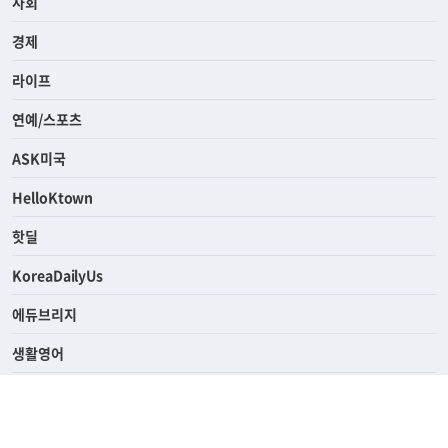
사회
경제
라이프
연예/스포츠
ASK미국
HelloKtown
핫딜
KoreaDailyUs
에듀브리지
생활영어
업소록
의료관광