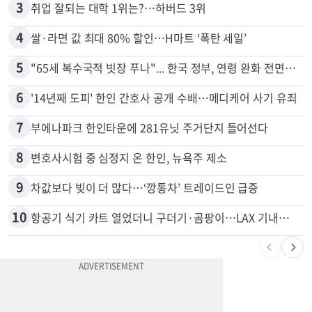
3
취업 잘되는 대학 1위는?…하버드 3위
4
쌀·라면 값 최대 80% 할인…H마트 ‘폭탄 세일’
5
"65세 복수국적 빗장 푸나"... 한국 정부, 연령 완화 전면 추진
6
'14년째 도피' 한인 간호사 공개 수배…메디케어 사기 유죄
7
부에나파크 한인타운에 281유닛 주거단지 들어선다
8
변호사시험 중 심정지 온 한인, 뉴욕주 제소
9
차값보다 빚이 더 많다…‘깡통차’ 트레이드인 급증
10
항공기 식기 카트 열었더니 구더기·곰팡이…LAX 기내식 업체 논란