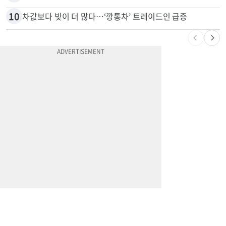
9
“전쟁터 같았다”…테슬라 충돌로 OC 주택 4채 파손
10
차값보다 빚이 더 많다…‘깡통차’ 트레이드인 급증