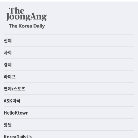
전체
사회
경제
라이프
연예/스포츠
ASK미국
HelloKtown