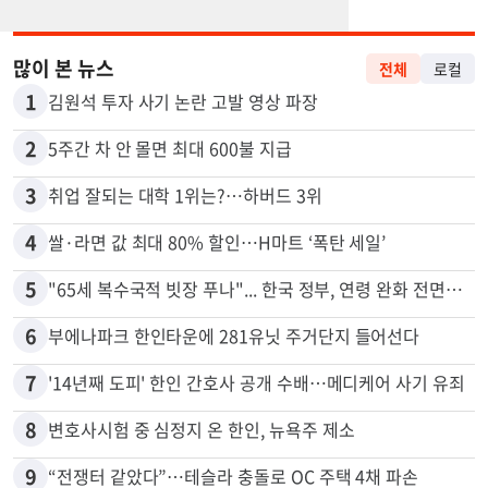
많이 본 뉴스
전체
로컬
1
김원석 투자 사기 논란 고발 영상 파장
2
5주간 차 안 몰면 최대 600불 지급
3
취업 잘되는 대학 1위는?…하버드 3위
4
쌀·라면 값 최대 80% 할인…H마트 ‘폭탄 세일’
5
"65세 복수국적 빗장 푸나"... 한국 정부, 연령 완화 전면 추진
6
부에나파크 한인타운에 281유닛 주거단지 들어선다
7
'14년째 도피' 한인 간호사 공개 수배…메디케어 사기 유죄
8
변호사시험 중 심정지 온 한인, 뉴욕주 제소