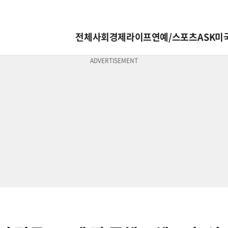
전체
사회
경제
라이프
연예/스포츠
ASK미