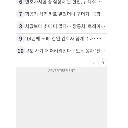
6
16
변호사시험 중 심정지 온 한인, 뉴욕주 제소
비영리
7
17
항공기 식기 카트 열었더니 구더기·곰팡이…LAX 기내식 업체 논란
8
18
차값보다 빚이 더 많다…‘깡통차’ 트레이드인 급증
9
19
'14년째 도피' 한인 간호사 공개 수배…메디케어 사기 유죄
10
20
콘도 사기 더 어려워진다…모든 융자 ‘전체 심사’