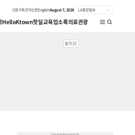
신문구독
전자신문
English
August 7, 2026
국
HelloKtown
핫딜
교육
업소록
의료관광