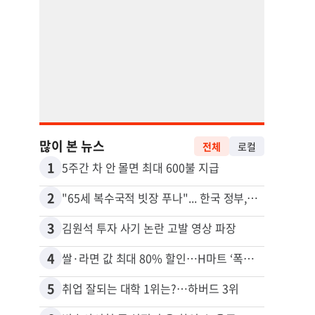
많이 본 뉴스
전체
로컬
1
11
5주간 차 안 몰면 최대 600불 지급
2
12
"65세 복수국적 빗장 푸나"... 한국 정부, 연령 완화 전면 추진
3
13
김원석 투자 사기 논란 고발 영상 파장
4
14
쌀·라면 값 최대 80% 할인…H마트 ‘폭탄 세일’
5
15
취업 잘되는 대학 1위는?…하버드 3위