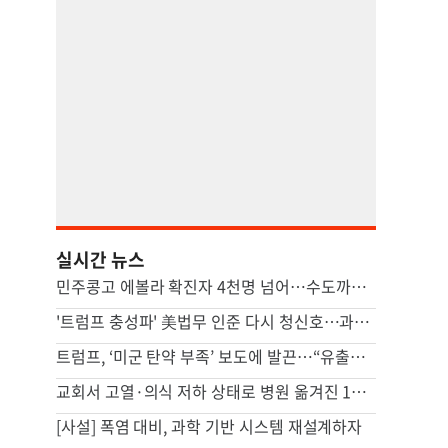
실시간 뉴스
민주콩고 에볼라 확진자 4천명 넘어…수도까지 번질라 비상
'트럼프 충성파' 美법무 인준 다시 청신호…과반 찬성표 확보(종합)
트럼프, ‘미군 탄약 부족’ 보도에 발끈…“유출자 색출하라”
교회서 고열·의식 저하 상태로 병원 옮겨진 11세 결국 사망
[사설] 폭염 대비, 과학 기반 시스템 재설계하자