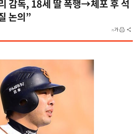
리 감독, 18세 딸 폭행→체포 후 석
질 논의”