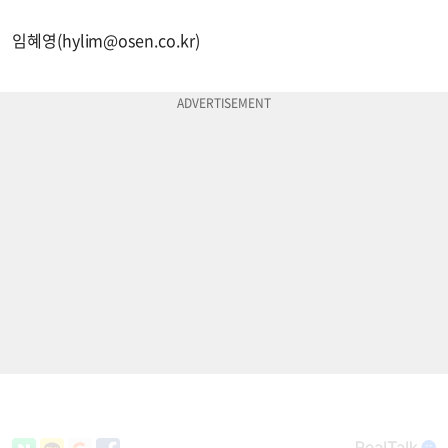
임혜영(
hylim@osen.co.kr
)