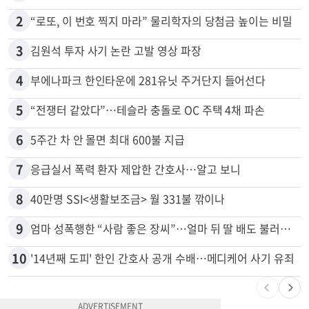
많이 본 뉴스
전체
로컬
1
취업 잘되는 대학 1위는?…하버드 3위
2
“로또, 이 번호 찍지 마라” 물리학자의 당첨금 높이는 비밀
3
김원석 투자 사기 논란 고발 영상 파장
4
부에나파크 한인타운에 281유닛 주거단지 들어선다
5
“전쟁터 같았다”…테슬라 충돌로 OC 주택 4채 파손
6
5주간 차 안 몰면 최대 600불 지급
7
응급실서 폭력 환자 제압한 간호사…알고 보니
8
40만명 SSI<생활보조금> 월 331불 깎이나
9
엄마 성폭행한 “사람 좋은 장씨”…얼마 뒤 딸 배도 불러왔다
10
'14년째 도피' 한인 간호사 공개 수배…메디케어 사기 유죄