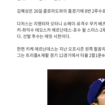
김혜성은 26일 콜로라도와의 홈경기에 8번 2루수
다저스는 지명타자 오타니 쇼헤이-유격수 무키 베츠
커-좌익수 테오스카 에르난데스-포수 윌 스미스-2
다. 선발 투수는 에밋 시한이다.
한편 키케 에르난데스는 지난 오프시즌 왼쪽 팔꿈치
그는 트리플A 재활 경기 12경기에서 타율 2할1푼4리(