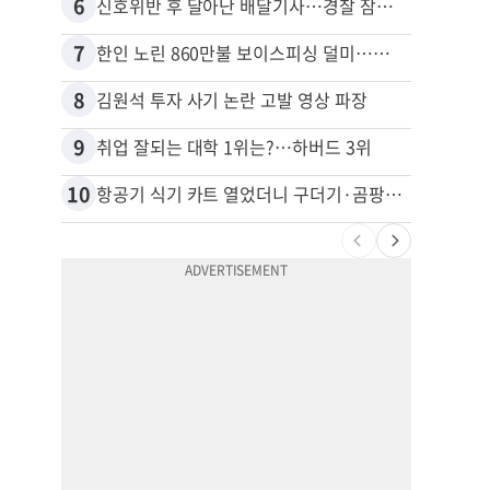
6
16
신호위반 후 달아난 배달기사…경찰 잠복해 잡고보니 ‘반전’
7
17
한인 노린 860만불 보이스피싱 덜미…영사관·한국 검찰 사칭
8
18
김원석 투자 사기 논란 고발 영상 파장
9
19
취업 잘되는 대학 1위는?…하버드 3위
10
20
항공기 식기 카트 열었더니 구더기·곰팡이…LAX 기내식 업체 논란