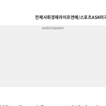
전체
사회
경제
라이프
연예/스포츠
ASK미