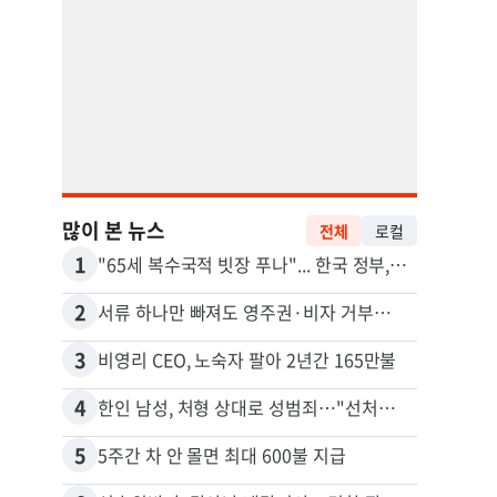
많이 본 뉴스
전체
로컬
1
11
"65세 복수국적 빗장 푸나"... 한국 정부, 연령 완화 전면 추진
2
12
서류 하나만 빠져도 영주권·비자 거부…심사관 재량권 대폭 확대
3
13
비영리 CEO, 노숙자 팔아 2년간 165만불
4
14
한인 남성, 처형 상대로 성범죄…"선처해줬더니 배신자 취급"
5
15
5주간 차 안 몰면 최대 600불 지급