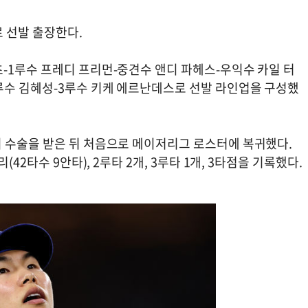
로 선발 출장한다.
-1루수 프레디 프리먼-중견수 앤디 파헤스-우익수 카일 터
루수 김혜성-3루수 키케 에르난데스로 선발 라인업을 구성했
 수술을 받은 뒤 처음으로 메이저리그 로스터에 복귀했다.
42타수 9안타), 2루타 2개, 3루타 1개, 3타점을 기록했다.