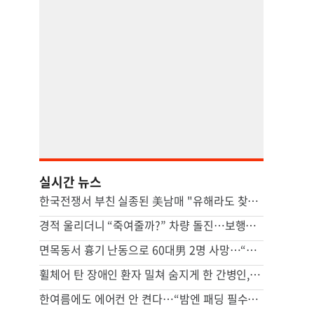
실시간 뉴스
한국전쟁서 부친 실종된 美남매 "유해라도 찾을 수 있다면…"
경적 울리더니 “죽여줄까?” 차량 돌진…보행자 덮쳤다
면목동서 흉기 난동으로 60대男 2명 사망…“지인 사이 추정”
휠체어 탄 장애인 환자 밀쳐 숨지게 한 간병인, 2심도 집유
한여름에도 에어컨 안 켠다…“밤엔 패딩 필수” 냉방도시 어디