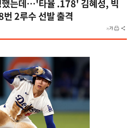
했는데…'타율 .178' 김혜성, 빅
번 2루수 선발 출격