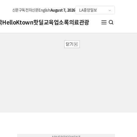
신문구독
전자신문
English
August 7, 2026
국
HelloKtown
핫딜
교육
업소록
의료관광