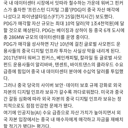
국 내 데이터센터 시장에서 잇따라 철수하는 가운데 워버그 핀커
스가 출자한 '프린스턴 디지털 그룹'(PDG)이 중국 자산 매각에
나섰다고 파이낸셜타임스(FT)가 25일(현지시간) 보도했다.
PDG가 매각할 자산 규모는 최대 10억 달러(약 1조4천억원)에 달
할 것으로 예상된다. PDG는 베이징과 상하이 등 중국 6개 도시에
총 286MW 규모의 데이터센터를 운영 중이다.
PDG가 매각을 성사하면 지난 10년에 걸친 글로벌 사모펀드 운
용사들의 중국 디지털 인프라 투자는 사실상 막을 내리게 된다.
2017년부터 워버그 핀커스, 베인캐피털, 칼라일 등 글로벌 사모
펀드 운용사들이 알리바바, 텐센트, 바이트댄스의 클라우드 수요
급증에 힘입어 중국 내 데이터센터 분야에 수십억 달러를 투입했
다.
그러나 중국 당국의 사이버 보안·데이터 보호 규제 강화로 외국
자본의 디지털 인프라 보유가 갈수록 까다로워졌다. 미국과 중국
간 갈등 심화에 따라 외국 자본의 중국 디지털 인프라 보유는 정
치적으로도 점점 민감한 문제가 됐다.
여기에 인공지능(AI) 수요 급증으로 자산 가치가 높아지면서 외
국 자본 입장에서는 중국 내 매수자에게 매각하고 자금을 재배치
할 적기가 됐다는 평가다.