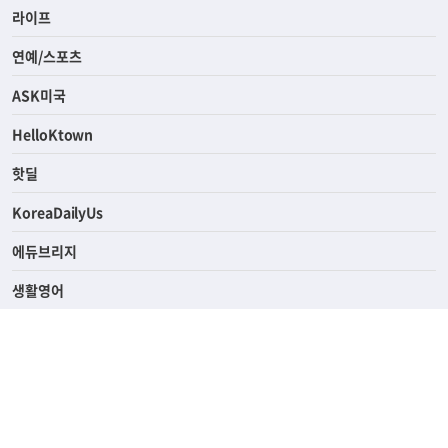
라이프
연예/스포츠
ASK미국
HelloKtown
핫딜
KoreaDailyUs
에듀브리지
생활영어
업소록
의료관광
해피빌리지
ABOUT
ADVERTISING
PRIVACY POLICY
TERMS OF SERVICE
윤리경영
고객센터