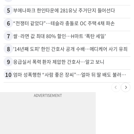
5
부에나파크 한인타운에 281유닛 주거단지 들어선다
6
“전쟁터 같았다”…테슬라 충돌로 OC 주택 4채 파손
7
쌀·라면 값 최대 80% 할인…H마트 ‘폭탄 세일’
8
'14년째 도피' 한인 간호사 공개 수배…메디케어 사기 유죄
9
응급실서 폭력 환자 제압한 간호사…알고 보니
10
엄마 성폭행한 “사람 좋은 장씨”…얼마 뒤 딸 배도 불러왔다