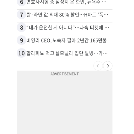
6
16
변호사시험 중 심정지 온 한인, 뉴욕주 제소
7
17
쌀·라면 값 최대 80% 할인…H마트 ‘폭탄 세일’
8
18
“내가 운전한 게 아니다”…과속 티켓에 오토파일럿 탓한 운전자
9
19
비영리 CEO, 노숙자 팔아 2년간 165만불
10
20
할라피뇨 먹고 살모넬라 집단 발병…가주 등 27개 주 확산