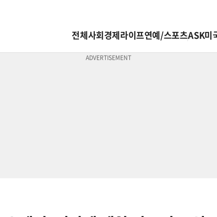
전체
사회
경제
라이프
연예/스포츠
ASK미