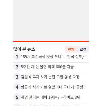
많이 본 뉴스
전체
로컬
1
11
"65세 복수국적 빗장 푸나"... 한국 정부, 연령 완화 전면 추진
2
12
5주간 차 안 몰면 최대 600불 지급
3
13
김원석 투자 사기 논란 고발 영상 파장
4
14
항공기 식기 카트 열었더니 구더기·곰팡이…LAX 기내식 업체 논란
5
15
취업 잘되는 대학 1위는?…하버드 3위