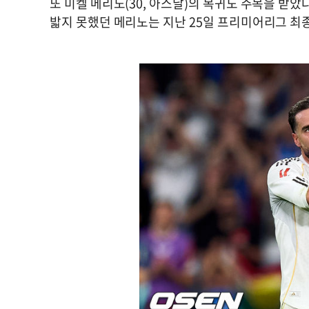
또 미켈 메리노(30, 아스날)의 복귀도 주목을 받았
밟지 못했던 메리노는 지난 25일 프리미어리그 최