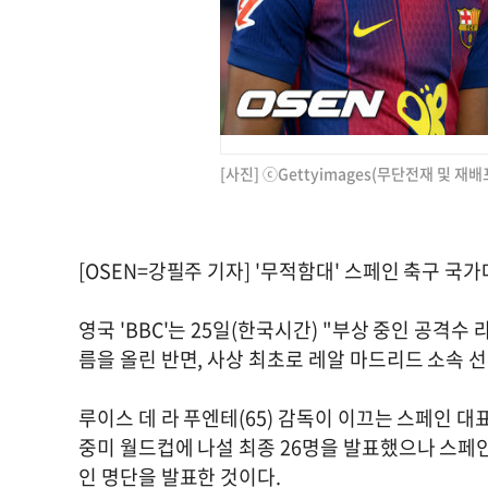
[사진] ⓒGettyimages(무단전재 및 재배
[OSEN=강필주 기자] '무적함대' 스페인 축구 
영국 'BBC'는 25일(한국시간) "부상 중인 공격수
름을 올린 반면, 사상 최초로 레알 마드리드 소속 
루이스 데 라 푸엔테(65) 감독이 이끄는 스페인 대표
중미 월드컵에 나설 최종 26명을 발표했으나 스페
인 명단을 발표한 것이다.