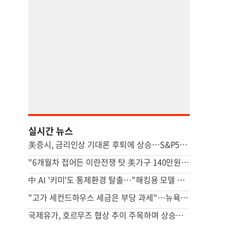
실시간 뉴스
美증시, 금리인상 기대론 후퇴에 상승…S&P500 사상최고치 마감
"6개월차 접어든 이란전쟁 탓 美가구 140만원 추가 부담"
中 AI '키미'도 통제환경 탈출…"해킹용 모델 될수도" 우려
"고가 세컨드하우스 세금은 부당 과세"…뉴욕시 상대 소송
국제유가, 호르무즈 협상 추이 주목하며 상승…브렌트 1%↑