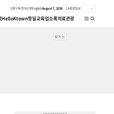
신문구독
전자신문
English
August 7, 2026
국
HelloKtown
핫딜
교육
업소록
의료관광