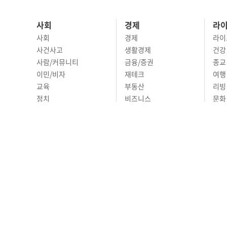
사회
경제
라
사회
경제
라이
사건사고
생활경제
건강
사람/커뮤니티
금융/증권
종교
이민/비자
재테크
여행 
교육
부동산
리빙
정치
비즈니스
문화 
국제
자동차
시니
오피니언
ABOUT
ADVERTISING
P
690 Wilshire Place L