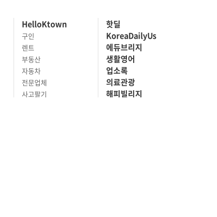
HelloKtown
핫딜
KoreaDailyUs
구인
에듀브리지
렌트
생활영어
부동산
업소록
자동차
의료관광
전문업체
해피빌리지
사고팔기
마켓세일
맛집