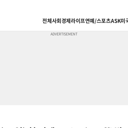
전체
사회
경제
라이프
연예/스포츠
ASK미