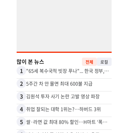
많이 본 뉴스
전체
로컬
1
11
"65세 복수국적 빗장 푸나"... 한국 정부, 연령 완화 전면 추진
2
12
5주간 차 안 몰면 최대 600불 지급
3
13
김원석 투자 사기 논란 고발 영상 파장
4
14
취업 잘되는 대학 1위는?…하버드 3위
5
15
쌀·라면 값 최대 80% 할인…H마트 ‘폭탄 세일’
비영리