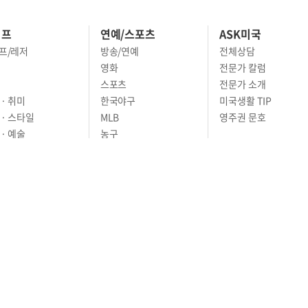
이프
연예/스포츠
ASK미국
프/레저
방송/연예
전체상담
영화
전문가 칼럼
스포츠
전문가 소개
· 취미
한국야구
미국생활 TIP
 · 스타일
MLB
영주권 문호
· 예술
농구
어
풋볼
골프
축구
RIVACY POLICY
TERMS OF SERVICE
윤리경영
고객센터
News Tips & Corrections
os Angeles, CA 90005
TEL. (213) 368-2500 FAX. (213) 389-6196