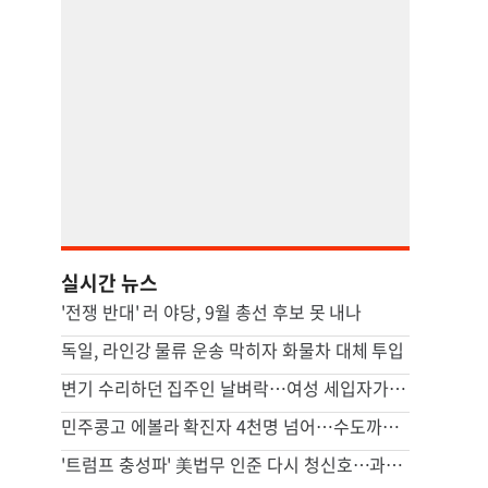
실시간 뉴스
'전쟁 반대' 러 야당, 9월 총선 후보 못 내나
독일, 라인강 물류 운송 막히자 화물차 대체 투입
변기 수리하던 집주인 날벼락…여성 세입자가 흉기로 찔렀다
민주콩고 에볼라 확진자 4천명 넘어…수도까지 번질라 비상
'트럼프 충성파' 美법무 인준 다시 청신호…과반 찬성표 확보(종합)