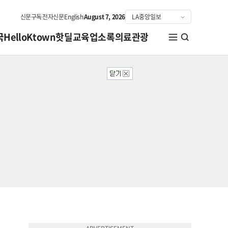
신문구독
전자신문
English
August 7, 2026
국
HelloKtown
핫딜
교육
업소록
의료관광