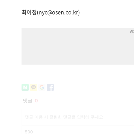
최이정(
nyc@osen.co.kr
)