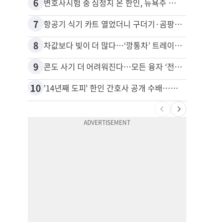
6
16
변호사시험 중 심정지 온 한인, 뉴욕주 제소
7
17
항공기 식기 카트 열었더니 구더기·곰팡이…LAX 기내식 업체 논란
8
18
차값보다 빚이 더 많다…‘깡통차’ 트레이드인 급증
9
19
콘도 사기 더 어려워진다…모든 융자 ‘전체 심사’
10
20
'14년째 도피' 한인 간호사 공개 수배…메디케어 사기 유죄