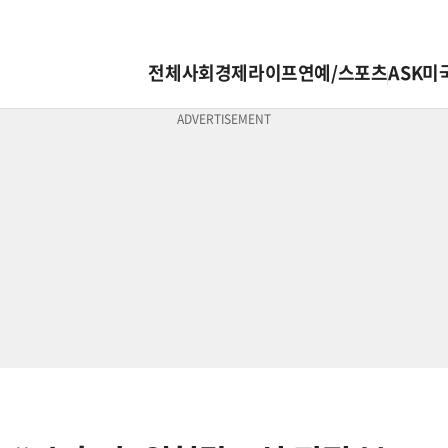
전체
사회
경제
라이프
연예/스포츠
ASK미