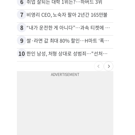
6
16
취업 잘되는 대학 1위는?…하버드 3위
7
17
비영리 CEO, 노숙자 팔아 2년간 165만불
8
18
“내가 운전한 게 아니다”…과속 티켓에 오토파일럿 탓한 운전자
9
19
쌀·라면 값 최대 80% 할인…H마트 ‘폭탄 세일’
10
20
한인 남성, 처형 상대로 성범죄…"선처해줬더니 배신자 취급"