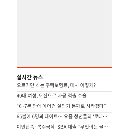
실시간 뉴스
오르기만 하는 주택보험료, 대처 어떻게?
40대 여성, 오진으로 자궁 적출 수술
“6~7분 만에 에어컨 실외기 통째로 사라졌다” 애틀랜타서 실외기 도난 급증
65불에 6명과 데이트… 요즘 청년들의 ‘로테이션 소개팅’
이민단속·복수국적·SBA 대출 “무엇이든 물어보세요”