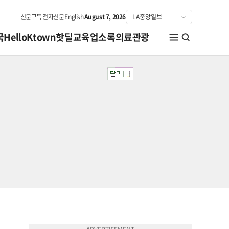
신문구독
전자신문
English
August 7, 2026
국
HelloKtown
핫딜
교육
업소록
의료관광