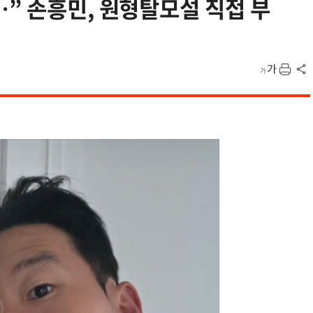
” 손흥민, 원형탈모설 직접 부