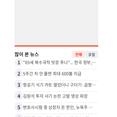
많이 본 뉴스
전체
로컬
1
11
"65세 복수국적 빗장 푸나"... 한국 정부, 연령 완화 전면 추진
2
12
5주간 차 안 몰면 최대 600불 지급
3
13
항공기 식기 카트 열었더니 구더기·곰팡이…LAX 기내식 업체 논란
4
14
김원석 투자 사기 논란 고발 영상 파장
5
15
변호사시험 중 심정지 온 한인, 뉴욕주 제소