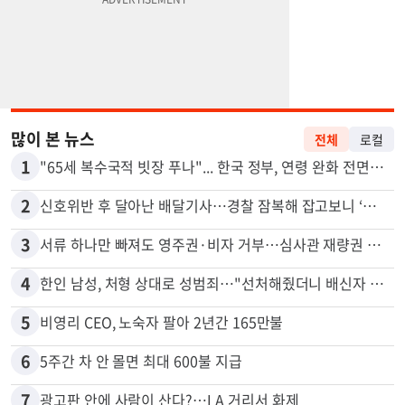
많이 본 뉴스
전체
로컬
1
"65세 복수국적 빗장 푸나"... 한국 정부, 연령 완화 전면 추진
2
신호위반 후 달아난 배달기사…경찰 잠복해 잡고보니 ‘반전’
3
서류 하나만 빠져도 영주권·비자 거부…심사관 재량권 대폭 확대
4
한인 남성, 처형 상대로 성범죄…"선처해줬더니 배신자 취급"
5
비영리 CEO, 노숙자 팔아 2년간 165만불