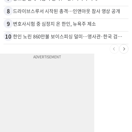
6
5주간 차 안 몰면 최대 600불 지급
7
광고판 안에 사람이 산다?…LA 거리서 화제
8
드라이브스루서 시작된 총격…인앤아웃 참사 영상 공개
9
변호사시험 중 심정지 온 한인, 뉴욕주 제소
10
한인 노린 860만불 보이스피싱 덜미…영사관·한국 검찰 사칭