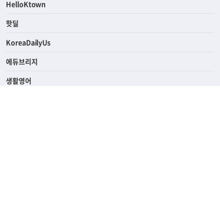
ASK미국
HelloKtown
핫딜
KoreaDailyUs
에듀브리지
생활영어
업소록
의료관광
해피빌리지
ABOUT
ADVERTISING
PRIVACY POLICY
TERMS OF SERVICE
윤리경영
고객센터
News Tips & Corrections
690 Wilshire Place Los Angeles, CA 90005
TEL. (213) 368-2500 FAX. (213) 389-6196