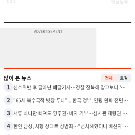
많이 본 뉴스
전체
로컬
1
신호위반 후 달아난 배달기사…경찰 잠복해 잡고보니 ‘반전’
2
"65세 복수국적 빗장 푸나"... 한국 정부, 연령 완화 전면 추진
3
서류 하나만 빠져도 영주권·비자 거부…심사관 재량권 대폭 확대