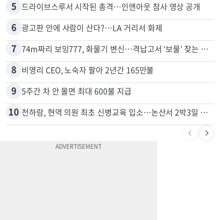
4
한인 남성, 처형 상대로 성범죄…"선처해줬더니 배신자 취급"
5
드라이브스루서 시작된 총격…인앤아웃 참사 영상 공개
6
광고판 안에 사람이 산다?…LA 거리서 화제
7
74m짜리 보잉777, 화물기 변신…격납고서 ‘보물’ 찾는 인천공항
8
비영리 CEO, 노숙자 팔아 2년간 165만불
9
5주간 차 안 몰면 최대 600불 지급
10
천하람, 현역 의원 최초 신병교육 입소…논산서 2박3일 생활