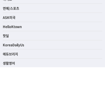
경제
라이프
연예/스포츠
ASK미국
HelloKtown
핫딜
KoreaDailyUs
에듀브리지
생활영어
업소록
의료관광
해피빌리지