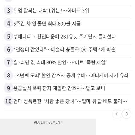
2
김원석 투자 사기 논란 고발 영상 파장
3
취업 잘되는 대학 1위는?…하버드 3위
4
5주간 차 안 몰면 최대 600불 지급
5
부에나파크 한인타운에 281유닛 주거단지 들어선다
6
“전쟁터 같았다”…테슬라 충돌로 OC 주택 4채 파손
7
쌀·라면 값 최대 80% 할인…H마트 ‘폭탄 세일’
8
'14년째 도피' 한인 간호사 공개 수배…메디케어 사기 유죄
9
응급실서 폭력 환자 제압한 간호사…알고 보니
10
엄마 성폭행한 “사람 좋은 장씨”…얼마 뒤 딸 배도 불러왔다