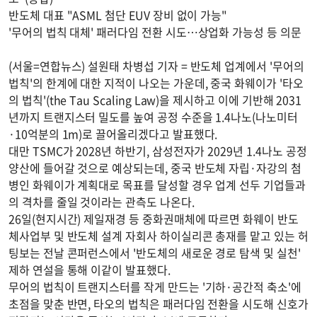
반도체 대표 "ASML 첨단 EUV 장비 없이 가능"
'무어의 법칙 대체' 패러다임 전환 시도…상업화 가능성 등 의문
(서울=연합뉴스) 설원태 차병섭 기자 = 반도체 업계에서 '무어의
법칙'의 한계에 대한 지적이 나오는 가운데, 중국 화웨이가 '타오
의 법칙'(the Tau Scaling Law)을 제시하고 이에 기반해 2031
년까지 트랜지스터 밀도를 높여 공정 수준을 1.4나노(나노미터
·10억분의 1m)로 끌어올리겠다고 발표했다.
대만 TSMC가 2028년 하반기, 삼성전자가 2029년 1.4나노 공정
양산에 들어갈 것으로 예상되는데, 중국 반도체 자립·자강의 첨
병인 화웨이가 계획대로 목표를 달성할 경우 업계 선두 기업들과
의 격차를 줄일 것이라는 관측도 나온다.
26일(현지시간) 제일재경 등 중화권매체에 따르면 화웨이 반도
체사업부 및 반도체 설계 자회사 하이실리콘 총재를 맡고 있는 허
팅보는 전날 콘퍼런스에서 '반도체의 새로운 경로 탐색 및 실천'
제하 연설을 통해 이같이 발표했다.
무어의 법칙이 트랜지스터를 작게 만드는 '기하·공간적 축소'에
초점을 맞춘 반면, 타오의 법칙은 패러다임 전환을 시도해 신호가