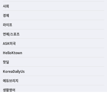
전체
사회
경제
라이프
연예/스포츠
ASK미국
HelloKtown
핫딜
KoreaDailyUs
에듀브리지
생활영어