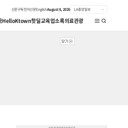
신문구독
전자신문
English
August 8, 2026
국
HelloKtown
핫딜
교육
업소록
의료관광