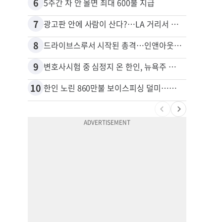
6
16
5주간 차 안 몰면 최대 600불 지급
7
17
광고판 안에 사람이 산다?…LA 거리서 화제
8
18
드라이브스루서 시작된 총격…인앤아웃 참사 영상 공개
9
19
변호사시험 중 심정지 온 한인, 뉴욕주 제소
10
20
한인 노린 860만불 보이스피싱 덜미…영사관·한국 검찰 사칭