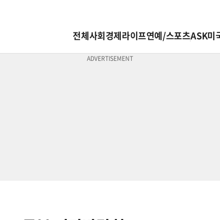
전체
사회
경제
라이프
연예/스포츠
ASK미