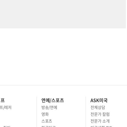
이프
연예/스포츠
ASK미국
프/레저
방송/연예
전체상담