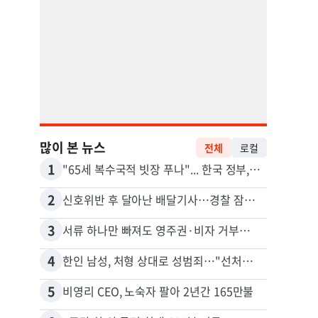
많이 본 뉴스
전체
로컬
1
11
"65세 복수국적 빗장 푸나"... 한국 정부, 연령 완화 전면 추진
김원석
2
12
신호위반 후 달아난 배달기사…경찰 잠복해 잡고보니 ‘반전’
3
13
서류 하나만 빠져도 영주권·비자 거부…심사관 재량권 대폭 확대
4
14
한인 남성, 처형 상대로 성범죄…"선처해줬더니 배신자 취급"
5
15
비영리 CEO, 노숙자 팔아 2년간 165만불