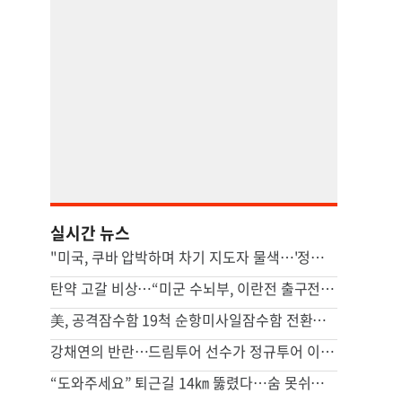
실시간 뉴스
"미국, 쿠바 압박하며 차기 지도자 물색…'정권 개조' 타진"
탄약 고갈 비상…“미군 수뇌부, 이란전 출구전략 모색중”
美, 공격잠수함 19척 순항미사일잠수함 전환…中 견제 강화
강채연의 반란…드림투어 선수가 정규투어 이틀째 선두
“도와주세요” 퇴근길 14㎞ 뚫렸다…숨 못쉬던 아기 살린 기적