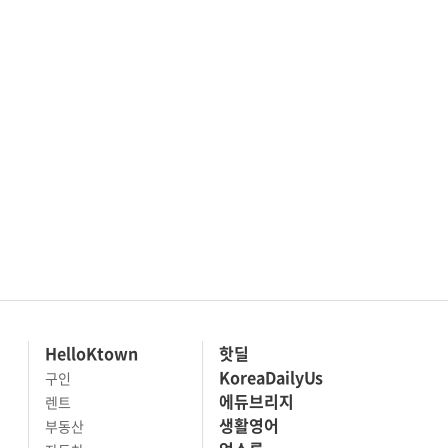
HelloKtown
핫딜
KoreaDailyUs
구인