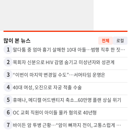
많이 본 뉴스
전체
로컬
1
말다툼 중 엄마 흉기 살해한 10대 아들…범행 직후 한 짓 충격
2
목회자 신분으로 HIV 감염 숨기고 미성년자와 성관계
3
“이번이 마지막 변경일 수도”…서머타임 운명은
4
40대 여성, 오진으로 자궁 적출 수술
5
휴매나, 메디캘 어드밴티지 축소...60만명 플랜 상실 위기
6
OC 교회 직원이 아이들 몰카 혐의로 40년형