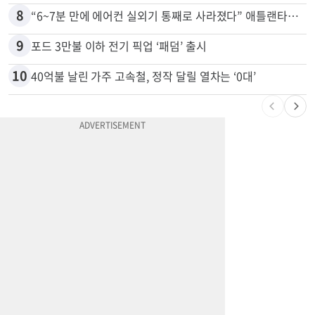
7
바이든 암 투병 근황…“암이 뼈까지 전이, 고통스럽게 투병 중”
8
“6~7분 만에 에어컨 실외기 통째로 사라졌다” 애틀랜타서 실외기 도난 급증
9
포드 3만불 이하 전기 픽업 ‘패덤’ 출시
10
40억불 날린 가주 고속철, 정작 달릴 열차는 ‘0대’