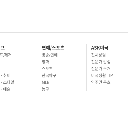
이프
연예/스포츠
ASK미국
프/레저
방송/연예
전체상담
영화
전문가 칼럼
스포츠
전문가 소개
· 취미
한국야구
미국생활 TIP
 · 스타일
MLB
영주권 문호
· 예술
농구
어
풋볼
골프
축구