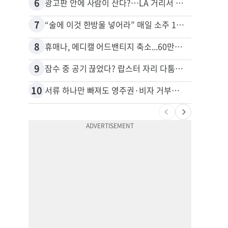
6
16
광고판 안에 사람이 산다?…LA 거리서 화제
7
17
“술에 이것 한방울 넣어라” 매일 소주 1병 까는 91세의 철칙
8
18
휴매나, 메디캘 어드밴티지 축소...60만명 플랜 상실 위기
9
19
잠수 중 공기 끊었다? 랍스터 자리 다툼이 살인미수 사건으로
10
20
서류 하나만 빠져도 영주권·비자 거부…심사관 재량권 대폭 확대