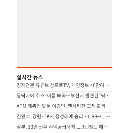
실시간 뉴스
경제전문 유튜브 삼프로TV, 개인정보 46만여 건 유출 사고
등딱지에 주소·이름 빼곡…부산서 발견된 ‘낙서 거북이’ 정체
ATM 데뷔전 앞둔 이강인, 맨시티전 교체 출격...특별 입단식도 열린다
김민석, 강원·TK서 정청래에 승리…0.99→1.48%p 격차 벌렸다
정부, 13일 전후 주택공급대책....그린벨트 해제 등 ‘영끌 대책’ 거론