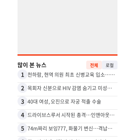
많이 본 뉴스
전체
로컬
1
11
천하람, 현역 의원 최초 신병교육 입소…논산서 2박3일 생활
포드 
2
12
목회자 신분으로 HIV 감염 숨기고 미성년자와 성관계
3
13
40대 여성, 오진으로 자궁 적출 수술
4
14
드라이브스루서 시작된 총격…인앤아웃 참사 영상 공개
5
15
74m짜리 보잉777, 화물기 변신…격납고서 ‘보물’ 찾는 인천공항