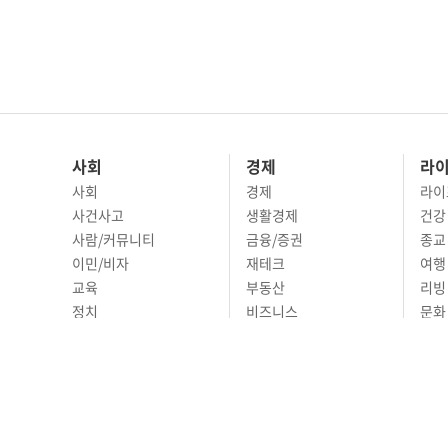
사회
경제
라
사회
경제
라이
사건사고
생활경제
건강
사람/커뮤니티
금융/증권
종교
이민/비자
재테크
여행 
교육
부동산
리빙
정치
비즈니스
문화 
국제
자동차
시니
오피니언