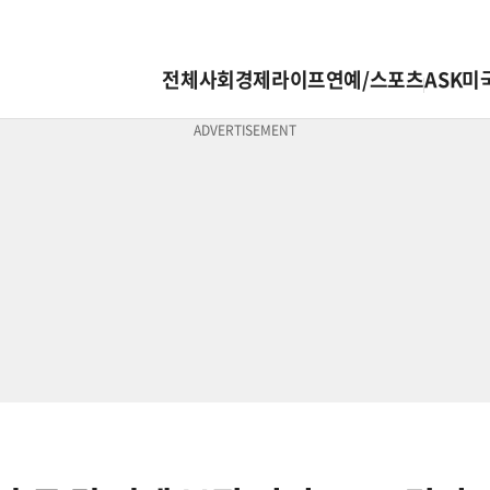
전체
사회
경제
라이프
연예/스포츠
ASK미