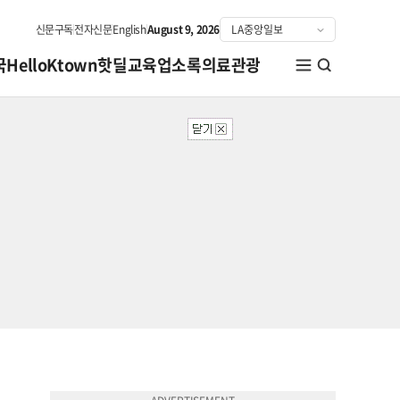
신문구독
전자신문
English
August 9, 2026
국
HelloKtown
핫딜
교육
업소록
의료관광