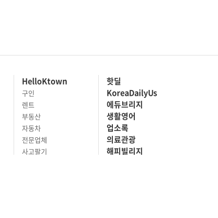
HelloKtown
핫딜
KoreaDailyUs
구인
에듀브리지
렌트
생활영어
부동산
업소록
자동차
의료관광
전문업체
해피빌리지
사고팔기
마켓세일
맛집