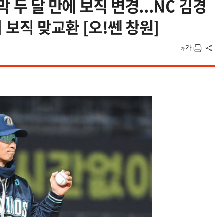
 두 달 만에 보직 변경...NC 김경
보직 맞교환 [오!쎈 창원]