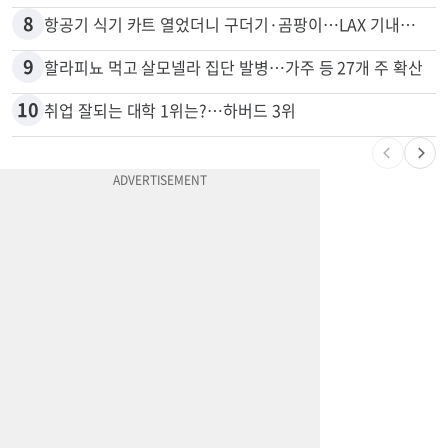
7
“내가 운전한 게 아니다”…과속 티켓에 오토파일럿 탓한 운전자
8
항공기 식기 카트 열었더니 구더기·곰팡이…LAX 기내식 업체 논란
9
할라피뇨 먹고 살모넬라 집단 발병…가주 등 27개 주 확산
10
취업 잘되는 대학 1위는?…하버드 3위