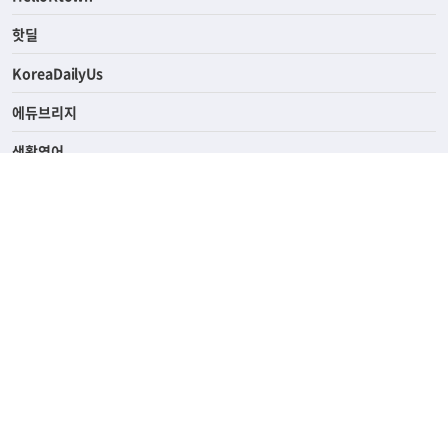
ASK미국
HelloKtown
핫딜
KoreaDailyUs
에듀브리지
생활영어
업소록
의료관광
해피빌리지
ABOUT
ADVERTISING
PRIVACY POLICY
TERMS OF SERVICE
윤리경영
고객센터
News Tips & Corrections
690 Wilshire Place Los Angeles, CA 90005
TEL. (213) 368-2500 FAX. (213) 389-6196
© Joongangilbo USA. All Rights Reserved.