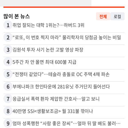
많이 본 뉴스
전체
로컬
1
취업 잘되는 대학 1위는?…하버드 3위
2
“로또, 이 번호 찍지 마라” 물리학자의 당첨금 높이는 비밀
3
김원석 투자 사기 논란 고발 영상 파장
4
5주간 차 안 몰면 최대 600불 지급
5
“전쟁터 같았다”…테슬라 충돌로 OC 주택 4채 파손
6
부에나파크 한인타운에 281유닛 주거단지 들어선다
7
응급실서 폭력 환자 제압한 간호사…알고 보니
8
40만명 SSI<생활보조금> 월 331불 깎이나