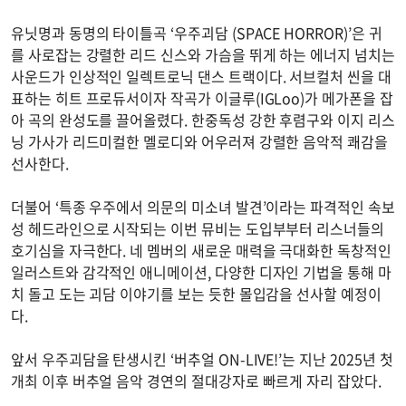
유닛명과 동명의 타이틀곡 ‘우주괴담 (SPACE HORROR)’은 귀
를 사로잡는 강렬한 리드 신스와 가슴을 뛰게 하는 에너지 넘치는
사운드가 인상적인 일렉트로닉 댄스 트랙이다. 서브컬처 씬을 대
표하는 히트 프로듀서이자 작곡가 이글루(IGLoo)가 메가폰을 잡
아 곡의 완성도를 끌어올렸다. 한중독성 강한 후렴구와 이지 리스
닝 가사가 리드미컬한 멜로디와 어우러져 강렬한 음악적 쾌감을
선사한다.
더불어 ‘특종 우주에서 의문의 미소녀 발견’이라는 파격적인 속보
성 헤드라인으로 시작되는 이번 뮤비는 도입부부터 리스너들의
호기심을 자극한다. 네 멤버의 새로운 매력을 극대화한 독창적인
일러스트와 감각적인 애니메이션, 다양한 디자인 기법을 통해 마
치 돌고 도는 괴담 이야기를 보는 듯한 몰입감을 선사할 예정이
다.
앞서 우주괴담을 탄생시킨 ‘버추얼 ON-LIVE!’는 지난 2025년 첫
개최 이후 버추얼 음악 경연의 절대강자로 빠르게 자리 잡았다.