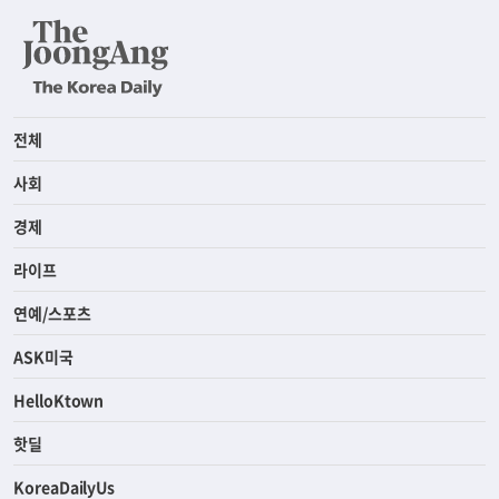
전체
사회
경제
라이프
연예/스포츠
ASK미국
HelloKtown
핫딜