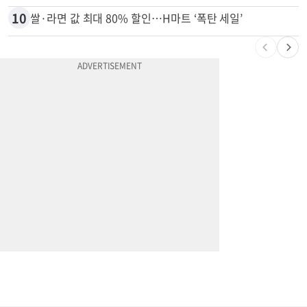
9
엄마 성폭행한 “사람 좋은 장씨”…얼마 뒤 딸 배도 불러왔다
10
쌀·라면 값 최대 80% 할인…H마트 ‘폭탄 세일’