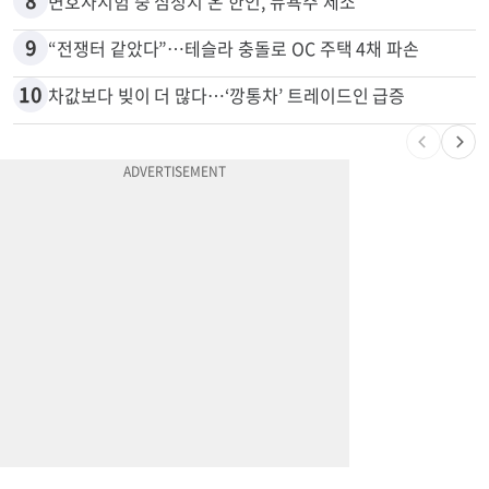
7
'14년째 도피' 한인 간호사 공개 수배…메디케어 사기 유죄
8
변호사시험 중 심정지 온 한인, 뉴욕주 제소
9
“전쟁터 같았다”…테슬라 충돌로 OC 주택 4채 파손
10
차값보다 빚이 더 많다…‘깡통차’ 트레이드인 급증