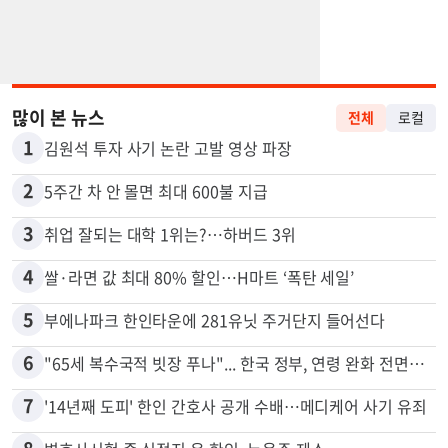
많이 본 뉴스
전체
로컬
1
김원석 투자 사기 논란 고발 영상 파장
2
5주간 차 안 몰면 최대 600불 지급
3
취업 잘되는 대학 1위는?…하버드 3위
4
쌀·라면 값 최대 80% 할인…H마트 ‘폭탄 세일’
5
부에나파크 한인타운에 281유닛 주거단지 들어선다
6
"65세 복수국적 빗장 푸나"... 한국 정부, 연령 완화 전면 추진