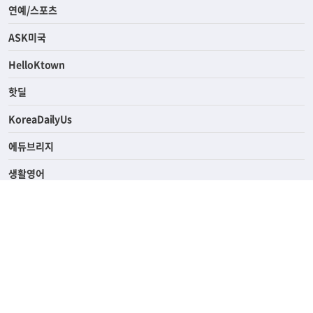
연예/스포츠
ASK미국
HelloKtown
핫딜
KoreaDailyUs
에듀브리지
생활영어
업소록
의료관광
해피빌리지
ABOUT
ADVERTISING
PRIVACY POLICY
TERMS OF SERVICE
윤리경영
고객센터
News Tips & Corrections
690 Wilshire Place Los Angeles, CA 90005