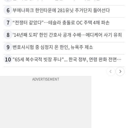
6
부에나파크 한인타운에 281유닛 주거단지 들어선다
7
“전쟁터 같았다”…테슬라 충돌로 OC 주택 4채 파손
8
'14년째 도피' 한인 간호사 공개 수배…메디케어 사기 유죄
9
변호사시험 중 심정지 온 한인, 뉴욕주 제소
10
"65세 복수국적 빗장 푸나"... 한국 정부, 연령 완화 전면 추진