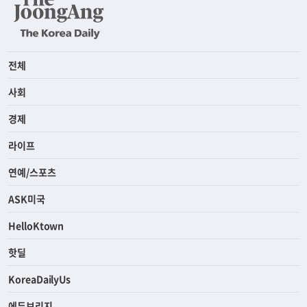
전체
사회
경제
라이프
연예/스포츠
ASK미국
HelloKtown
핫딜
KoreaDailyUs
에듀브리지