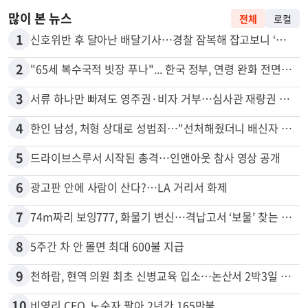
많이 본 뉴스
전체
로컬
1
신호위반 후 달아난 배달기사…경찰 잠복해 잡고보니 ‘반전’
2
"65세 복수국적 빗장 푸나"... 한국 정부, 연령 완화 전면 추진
3
서류 하나만 빠져도 영주권·비자 거부…심사관 재량권 대폭 확대
4
한인 남성, 처형 상대로 성범죄…"선처해줬더니 배신자 취급"
5
드라이브스루서 시작된 총격…인앤아웃 참사 영상 공개
6
광고판 안에 사람이 산다?…LA 거리서 화제
7
74m짜리 보잉777, 화물기 변신…격납고서 ‘보물’ 찾는 인천공항
8
5주간 차 안 몰면 최대 600불 지급
9
천하람, 현역 의원 최초 신병교육 입소…논산서 2박3일 생활
10
비영리 CEO, 노숙자 팔아 2년간 165만불