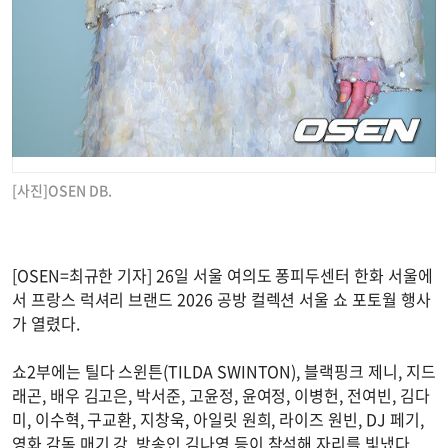
[사진]OSEN DB.
[OSEN=최규한 기자] 26일 서울 여의도 퐁피두센터 한화 서울에
서 프랑스 럭셔리 브랜드 2026 공방 컬렉션 서울 쇼 포토월 행사
가 열렸다.
쇼2부에는 틸다 스윈튼(TILDA SWINTON), 블랙핑크 제니, 지드
래곤, 배우 김고은, 박서준, 고윤정, 윤여정, 이병헌, 전여빈, 김다
미, 이수혁, 구교환, 지창욱, 아일릿 원희, 라이즈 원빈, DJ 페기,
영화 감독 매기 강, 방송인 김나영 등이 참석해 자리를 빛냈다.