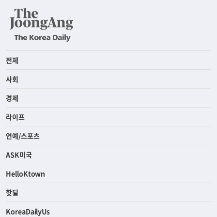
전체
사회
경제
라이프
연예/스포츠
ASK미국
HelloKtown
핫딜
KoreaDailyUs