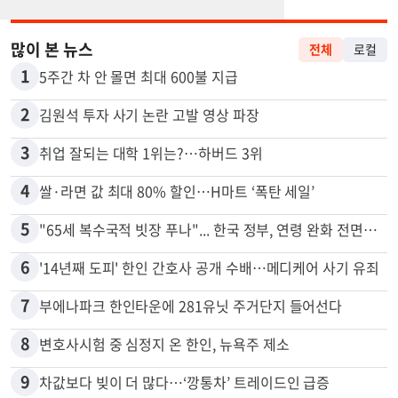
많이 본 뉴스
전체
로컬
1
5주간 차 안 몰면 최대 600불 지급
2
김원석 투자 사기 논란 고발 영상 파장
3
취업 잘되는 대학 1위는?…하버드 3위
4
쌀·라면 값 최대 80% 할인…H마트 ‘폭탄 세일’
5
"65세 복수국적 빗장 푸나"... 한국 정부, 연령 완화 전면 추진
6
'14년째 도피' 한인 간호사 공개 수배…메디케어 사기 유죄
7
부에나파크 한인타운에 281유닛 주거단지 들어선다
8
변호사시험 중 심정지 온 한인, 뉴욕주 제소
9
차값보다 빚이 더 많다…‘깡통차’ 트레이드인 급증