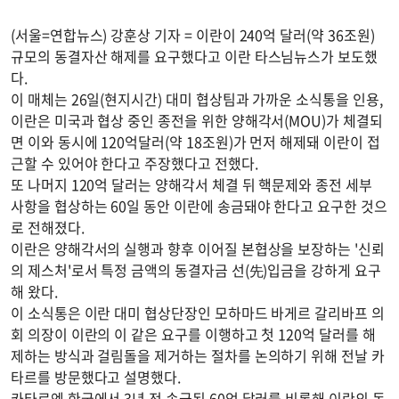
(서울=연합뉴스) 강훈상 기자 = 이란이 240억 달러(약 36조원)
규모의 동결자산 해제를 요구했다고 이란 타스님뉴스가 보도했
다.
이 매체는 26일(현지시간) 대미 협상팀과 가까운 소식통을 인용,
이란은 미국과 협상 중인 종전을 위한 양해각서(MOU)가 체결되
면 이와 동시에 120억달러(약 18조원)가 먼저 해제돼 이란이 접
근할 수 있어야 한다고 주장했다고 전했다.
또 나머지 120억 달러는 양해각서 체결 뒤 핵문제와 종전 세부
사항을 협상하는 60일 동안 이란에 송금돼야 한다고 요구한 것으
로 전해졌다.
이란은 양해각서의 실행과 향후 이어질 본협상을 보장하는 '신뢰
의 제스처'로서 특정 금액의 동결자금 선(先)입금을 강하게 요구
해 왔다.
이 소식통은 이란 대미 협상단장인 모하마드 바게르 갈리바프 의
회 의장이 이란의 이 같은 요구를 이행하고 첫 120억 달러를 해
제하는 방식과 걸림돌을 제거하는 절차를 논의하기 위해 전날 카
타르를 방문했다고 설명했다.
카타르엔 한국에서 3년 전 송금된 60억 달러를 비롯해 이란의 동