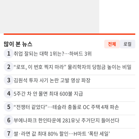
많이 본 뉴스
전체
로컬
1
취업 잘되는 대학 1위는?…하버드 3위
2
“로또, 이 번호 찍지 마라” 물리학자의 당첨금 높이는 비밀
3
김원석 투자 사기 논란 고발 영상 파장
4
5주간 차 안 몰면 최대 600불 지급
5
“전쟁터 같았다”…테슬라 충돌로 OC 주택 4채 파손
6
부에나파크 한인타운에 281유닛 주거단지 들어선다
7
쌀·라면 값 최대 80% 할인…H마트 ‘폭탄 세일’