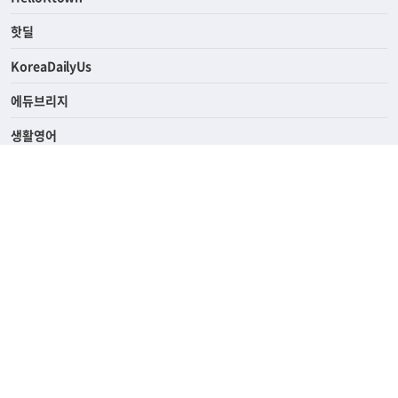
핫딜
KoreaDailyUs
에듀브리지
생활영어
업소록
의료관광
해피빌리지
ABOUT
ADVERTISING
PRIVACY POLICY
TERMS OF SERVICE
윤리경영
고객센터
News Tips & Corrections
690 Wilshire Place Los Angeles, CA 90005
TEL. (213) 368-2500 FAX. (213) 389-6196
© Joongangilbo USA. All Rights Reserved.