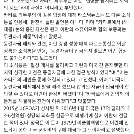
다"고 보도했으나 카타르 외무부는 이날 "협상을 망치려는 세력
의 시도"라며 사실이 아니라고 부인했다.
카타르 외무부의 이 같은 입장에 대해 타스님뉴스는 또 다른 소식
통을 인용해 "완전히 틀린 발언은 아니다"라며 "카타르에서 (해
제를) 논의 중인 자산은 원래 이란의 소유이므로 합의 보증과는
무관하기 때문"이라고 말했다.
동결자금 해제와 관련, 이란 강경 성향 매체 파르스통신은 이날
정통한 소식통을 인용, "동결자금이 입금되지 않으면 어떤 협상
도 불가능하다"고 보도했다.
이 소식통은 "협상 개시를 둘러싸고 이란과 미국 간 존재했던 마
지막 심각한 이견은 동결자금에 대한 접근 방식이었다"며 "이는
카타르의 제안을 통해 해결되고 있다"고 전했다. 이어 "미국이
동결자금 해제에서 발을 빼려 했으나 합의된 자금이 입금돼야 합
의할 수 있다고 이란이 완강히 버텼다"며 "카타르에서 협의해 이
문제를 해결하는 진전이 이뤄졌다"고 덧붙였다.
2015년 JCPOA가 성사된 뒤 2016년 1월 미국은 17억 달러(약 2
조6천억원) 상당의 외화를 현금으로 비행기에 실어 이란에 전달
한 적이 있다. 양국은 이 돈이 1979년 이슬람혁명으로 이란에 인
도되지 못한 미국 군장비의 구매 대금과 그간 이자라고 설명했다.