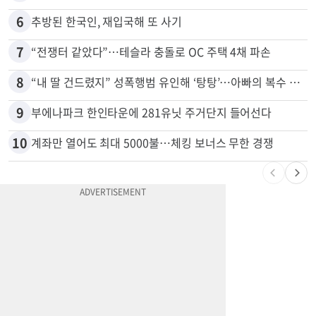
5
[포커스] 메디캘 대폭 개편…자산한도 84% 축소
6
추방된 한국인, 재입국해 또 사기
7
“전쟁터 같았다”…테슬라 충돌로 OC 주택 4채 파손
8
“내 딸 건드렸지” 성폭행범 유인해 ‘탕탕’…아빠의 복수 결말
9
부에나파크 한인타운에 281유닛 주거단지 들어선다
10
계좌만 열어도 최대 5000불…체킹 보너스 무한 경쟁