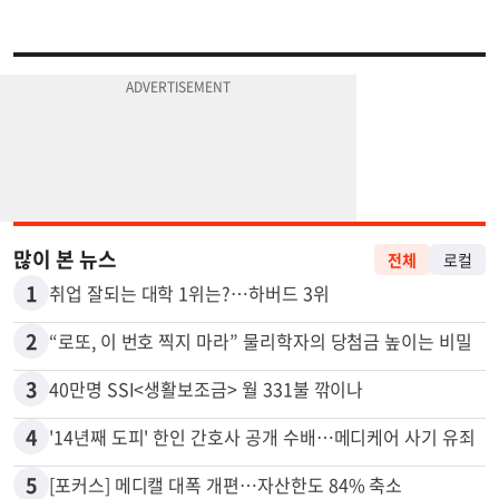
많이 본 뉴스
전체
로컬
1
취업 잘되는 대학 1위는?…하버드 3위
2
“로또, 이 번호 찍지 마라” 물리학자의 당첨금 높이는 비밀
3
40만명 SSI<생활보조금> 월 331불 깎이나
4
'14년째 도피' 한인 간호사 공개 수배…메디케어 사기 유죄