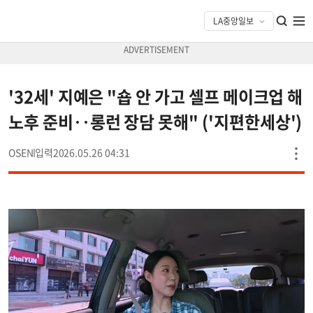
'32세' 지예은 "숍 안 가고 셀프 메이크업 해
노후 준비‥롱런 장담 못해" ('지편한세상')
OSEN
2026.05.26 04:31