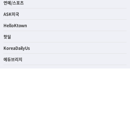
라이프
연예/스포츠
ASK미국
HelloKtown
핫딜
KoreaDailyUs
에듀브리지
생활영어
업소록
의료관광
해피빌리지
ABOUT
ADVERTISING
PRIVACY POLICY
TERMS OF SERVICE
윤리경영
고객센터