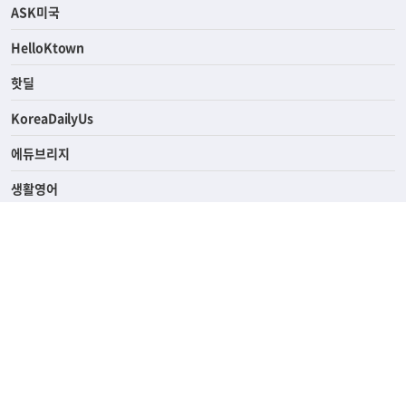
ASK미국
HelloKtown
핫딜
KoreaDailyUs
에듀브리지
생활영어
업소록
의료관광
해피빌리지
ABOUT
ADVERTISING
PRIVACY POLICY
TERMS OF SERVICE
윤리경영
고객센터
News Tips & Corrections
690 Wilshire Place Los Angeles, CA 90005
TEL. (213) 368-2500 FAX. (213) 389-6196