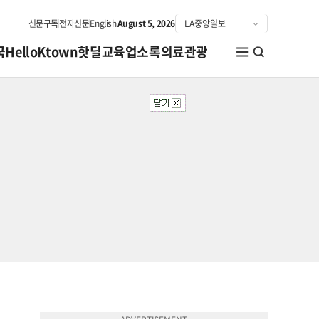
신문구독
전자신문
English
August 5, 2026
국
HelloKtown
핫딜
교육
업소록
의료관광