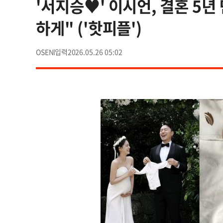
'서지승♥' 이시언, 결혼 5년
하게" ('핫피플')
OSEN
2026.05.26 05:02