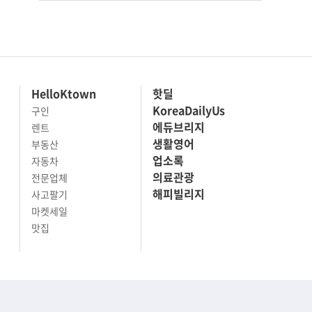
HelloKtown
핫딜
KoreaDailyUs
구인
에듀브리지
렌트
생활영어
부동산
업소록
자동차
의료관광
전문업체
해피빌리지
사고팔기
마켓세일
맛집