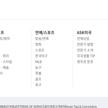
이프
연예/스포츠
ASK미국
프/레저
방송/연예
전체상담
영화
전문가 칼럼
스포츠
전문가 소개
· 취미
한국야구
미국생활 TIP
 · 스타일
MLB
영주권 문호
· 예술
농구
어
풋볼
골프
축구
RIVACY POLICY
TERMS OF SERVICE
윤리경영
고객센터
News Tips & Corrections