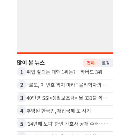
많이 본 뉴스
전체
로컬
1
11
취업 잘되는 대학 1위는?…하버드 3위
2
12
“로또, 이 번호 찍지 마라” 물리학자의 당첨금 높이는 비밀
3
13
40만명 SSI<생활보조금> 월 331불 깎이나
4
14
추방된 한국인, 재입국해 또 사기
5
15
'14년째 도피' 한인 간호사 공개 수배…메디케어 사기 유죄