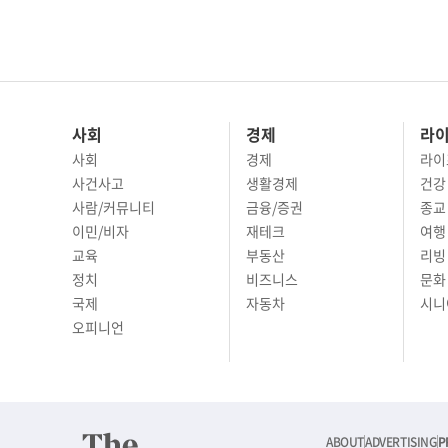
사회
경제
라
사회
경제
라이
사건사고
생활경제
건강
사람/커뮤니티
금융/증권
종교
이민/비자
재테크
여행 
교육
부동산
리빙
정치
비즈니스
문화 
국제
자동차
시니
오피니언
ABOUT
ADVERTISING
P