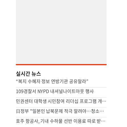
실시간 뉴스
“복지 수혜자 정보 연방기관 공유말라”
109경찰서 NYPD 내셔널나이트아웃 행사
민권센터 대학생 시민참여 리더십 프로그램 개회식
日정부 "일본인 납북문제 적극 알려야…청소년 홍보활동 장려"
호주 항공사, 기내 수하물 선반 이용료 따로 받는다