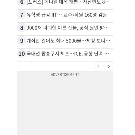
6
16
[포커스] 메디캘 대폭 개편…자산한도 84% 축소
7
17
유학생 급감 IIT… 교수•직원 160명 감원
8
18
9000채 파괴한 이튼 산불, 공식 원인 밝혀졌다
9
19
계좌만 열어도 최대 5000불…체킹 보너스 무한 경쟁
10
20
국내선 탑승구서 체포…ICE, 공항 단속 확대