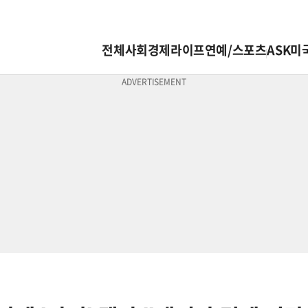
전체
사회
경제
라이프
연예/스포츠
ASK미