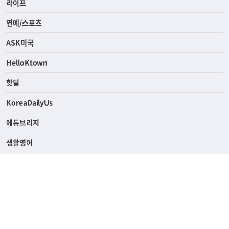
라이프
연예/스포츠
ASK미국
HelloKtown
핫딜
KoreaDailyUs
에듀브리지
생활영어
업소록
의료관광
해피빌리지
ABOUT
ADVERTISING
PRIVACY POLICY
TERMS OF SERVICE
윤리경영
고객센터
News Tips & Corrections