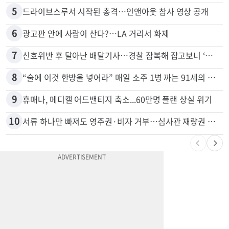
5
드라이브스루서 시작된 총격…인앤아웃 참사 영상 공개
6
광고판 안에 사람이 산다?…LA 거리서 화제
7
신호위반 후 달아난 배달기사…경찰 잠복해 잡고보니 ‘반전’
8
“술에 이것 한방울 넣어라” 매일 소주 1병 까는 91세의 철칙
9
휴매나, 메디캘 어드밴티지 축소...60만명 플랜 상실 위기
10
서류 하나만 빠져도 영주권·비자 거부…심사관 재량권 대폭 확대