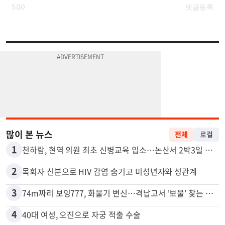
많이 본 뉴스
전체
로컬
1
천하람, 현역 의원 최초 신병교육 입소…논산서 2박3일 생활
2
목회자 신분으로 HIV 감염 숨기고 미성년자와 성관계
3
74m짜리 보잉777, 화물기 변신…격납고서 ‘보물’ 찾는 인천공항
4
40대 여성, 오진으로 자궁 적출 수술