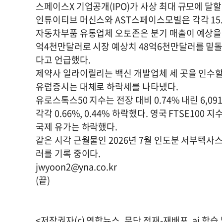
스페이스X 기업공개(IPO)가 사상 최대 규모에 달
인튜이티브 머신스와 AST스페이스모빌은 각각 15.68
자동차부품 유통업체 오토존은 분기 매출이 예상을 밑
억4천만달러로 시장 예상치 48억6천만달러를 밑돌았
다고 언급했다.
제약사 일라이릴리는 백신 개발업체 세 곳을 인수할 
유럽증시는 대체로 하락세를 나타냈다.
유로스톡스50 지수는 전장 대비 0.74% 내린 6,09
각각 0.66%, 0.44% 하락했다. 영국 FTSE100 지
국제 유가는 하락했다.
같은 시각 근월물인 2026년 7월 인도분 서부텍사스산
러를 기록 중이다.
jwyoon2@yna.co.kr
(끝)
<저작권자(c) 연합뉴스, 무단 전재-재배포, ai 학습