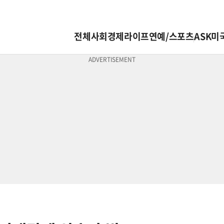
전체
사회
경제
라이프
연예/스포츠
ASK미