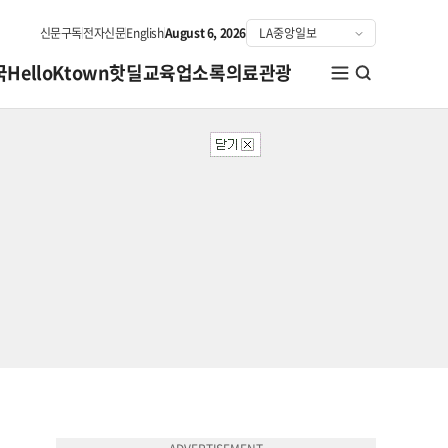
신문구독
전자신문
English
August 6, 2026
국
HelloKtown
핫딜
교육
업소록
의료관광