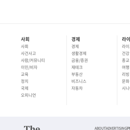
사회
경제
라
사회
경제
라이
사건사고
생활경제
건강
사람/커뮤니티
금융/증권
종교
이민/비자
재테크
여행 
교육
부동산
리빙
정치
비즈니스
문화 
국제
자동차
시니
오피니언
ABOUT
ADVERTISING
P