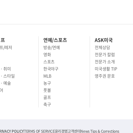
이프
연예/스포츠
ASK미국
프/레저
방송/연예
전체상담
영화
전문가 칼럼
스포츠
전문가 소개
· 취미
한국야구
미국생활 TIP
 · 스타일
MLB
영주권 문호
· 예술
농구
어
풋볼
골프
축구
RIVACY POLICY
TERMS OF SERVICE
윤리경영
고객센터
News Tips & Corrections