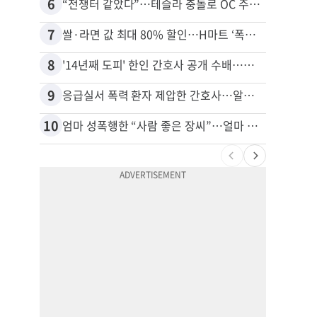
6
16
“전쟁터 같았다”…테슬라 충돌로 OC 주택 4채 파손
7
17
쌀·라면 값 최대 80% 할인…H마트 ‘폭탄 세일’
8
18
'14년째 도피' 한인 간호사 공개 수배…메디케어 사기 유죄
9
19
응급실서 폭력 환자 제압한 간호사…알고 보니
10
20
엄마 성폭행한 “사람 좋은 장씨”…얼마 뒤 딸 배도 불러왔다