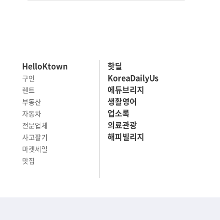
HelloKtown
핫딜
KoreaDailyUs
구인
에듀브리지
렌트
생활영어
부동산
업소록
자동차
의료관광
전문업체
해피빌리지
사고팔기
마켓세일
맛집