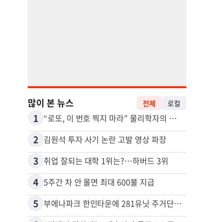
많이 본 뉴스
전체
로컬
1
11
“로또, 이 번호 찍지 마라” 물리학자의 당첨금 높이는 비밀
2
12
김원석 투자 사기 논란 고발 영상 파장
3
13
취업 잘되는 대학 1위는?…하버드 3위
4
14
5주간 차 안 몰면 최대 600불 지급
5
15
부에나파크 한인타운에 281유닛 주거단지 들어선다