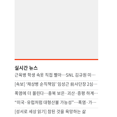
실시간 뉴스
근육병 학생 속옷 직접 빨아…SNL 김규원 미담 화제
[속보] ‘채상병 순직책임’ 임성근 前사단장 2심도 징역 3년
폭염에 더 몰린다…충북 보은·괴산·증평 하계훈련 선수단 북적
“미국·유럽처럼 대형산불 가능성”…폭염·가뭄에 산불까지 비상
[성서로 세상 읽기] 참된 것을 욕망하는 삶