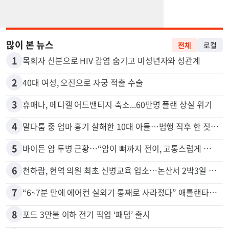
많이 본 뉴스
전체
로컬
1
목회자 신분으로 HIV 감염 숨기고 미성년자와 성관계
2
40대 여성, 오진으로 자궁 적출 수술
3
휴매나, 메디캘 어드밴티지 축소...60만명 플랜 상실 위기
4
말다툼 중 엄마 흉기 살해한 10대 아들…범행 직후 한 짓 충격
5
바이든 암 투병 근황…“암이 뼈까지 전이, 고통스럽게 투병 중”
6
천하람, 현역 의원 최초 신병교육 입소…논산서 2박3일 생활
7
“6~7분 만에 에어컨 실외기 통째로 사라졌다” 애틀랜타서 실외기 도난 급증