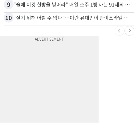
8
포드 3만불 이하 전기 픽업 ‘패덤’ 출시
9
“술에 이것 한방울 넣어라” 매일 소주 1병 까는 91세의 철칙
10
“살기 위해 어쩔 수 없다”…이란 유대인이 반이스라엘 외치는 까닭