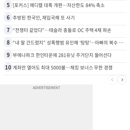
5
[포커스] 메디캘 대폭 개편…자산한도 84% 축소
6
추방된 한국인, 재입국해 또 사기
7
“전쟁터 같았다”…테슬라 충돌로 OC 주택 4채 파손
8
“내 딸 건드렸지” 성폭행범 유인해 ‘탕탕’…아빠의 복수 결말
9
부에나파크 한인타운에 281유닛 주거단지 들어선다
10
계좌만 열어도 최대 5000불…체킹 보너스 무한 경쟁