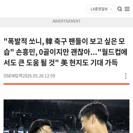
"폭발적 쏘니, 韓 축구 팬들이 보고 싶은 모
습" 손흥민, 0골이지만 괜찮아..."월드컵에
서도 큰 도움 될 것" 美 현지도 기대 가득
OSEN
2026.05.26 12:59