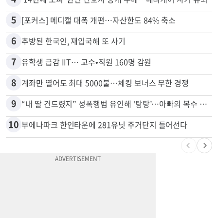
3
40만명 SSI<생활보조금> 월 331불 깎이나
4
'14년째 도피' 한인 간호사 공개 수배…메디케어 사기 유죄
5
[포커스] 메디캘 대폭 개편…자산한도 84% 축소
6
추방된 한국인, 재입국해 또 사기
7
유학생 급감 IIT… 교수•직원 160명 감원
8
계좌만 열어도 최대 5000불…체킹 보너스 무한 경쟁
9
“내 딸 건드렸지” 성폭행범 유인해 ‘탕탕’…아빠의 복수 결말
10
부에나파크 한인타운에 281유닛 주거단지 들어선다