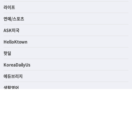
경제
라이프
연예/스포츠
ASK미국
HelloKtown
핫딜
KoreaDailyUs
에듀브리지
생활영어
업소록
의료관광