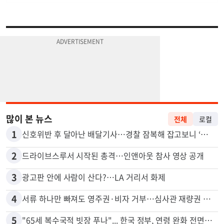
많이 본 뉴스
전체
로컬
1
신호위반 후 달아난 배달기사…경찰 잠복해 잡고보니 ‘반전’
2
드라이브스루서 시작된 총격…인앤아웃 참사 영상 공개
3
광고판 안에 사람이 산다?…LA 거리서 화제
4
서류 하나만 빠져도 영주권·비자 거부…심사관 재량권 대폭 확대
5
"65세 복수국적 빗장 푸나"... 한국 정부, 연령 완화 전면 추진