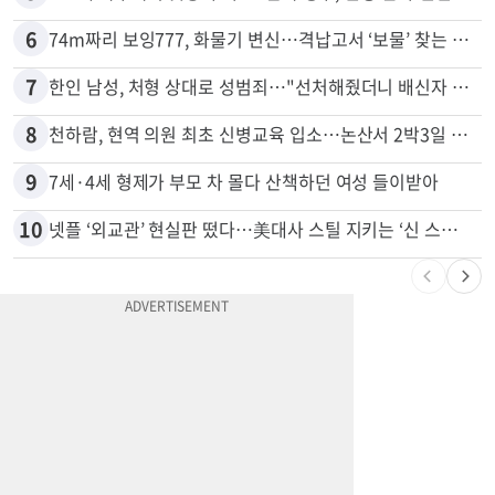
6
74m짜리 보잉777, 화물기 변신…격납고서 ‘보물’ 찾는 인천공항
7
한인 남성, 처형 상대로 성범죄…"선처해줬더니 배신자 취급"
8
천하람, 현역 의원 최초 신병교육 입소…논산서 2박3일 생활
9
7세·4세 형제가 부모 차 몰다 산책하던 여성 들이받아
10
넷플 ‘외교관’ 현실판 떴다…美대사 스틸 지키는 ‘신 스틸러’