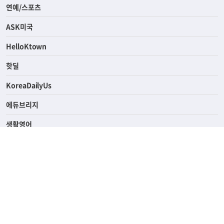
연예/스포츠
ASK미국
HelloKtown
핫딜
KoreaDailyUs
에듀브리지
생활영어
업소록
의료관광
해피빌리지
ABOUT
ADVERTISING
PRIVACY POLICY
TERMS OF SERVICE
윤리경영
고객센터
News Tips & Corrections
690 Wilshire Place Los Angeles, CA 90005