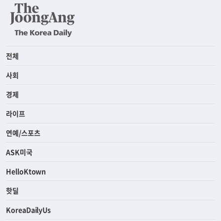
전체
사회
경제
라이프
연예/스포츠
ASK미국
HelloKtown
핫딜