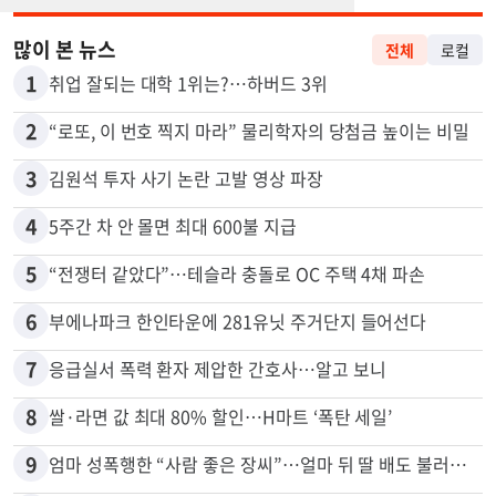
많이 본 뉴스
전체
로컬
1
취업 잘되는 대학 1위는?…하버드 3위
2
“로또, 이 번호 찍지 마라” 물리학자의 당첨금 높이는 비밀
3
김원석 투자 사기 논란 고발 영상 파장
4
5주간 차 안 몰면 최대 600불 지급
5
“전쟁터 같았다”…테슬라 충돌로 OC 주택 4채 파손
6
부에나파크 한인타운에 281유닛 주거단지 들어선다
7
응급실서 폭력 환자 제압한 간호사…알고 보니
8
쌀·라면 값 최대 80% 할인…H마트 ‘폭탄 세일’