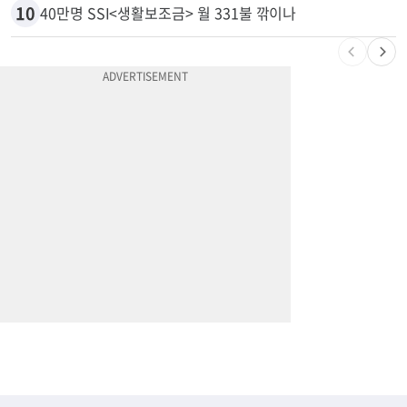
9
엄마 성폭행한 “사람 좋은 장씨”…얼마 뒤 딸 배도 불러왔다
10
40만명 SSI<생활보조금> 월 331불 깎이나