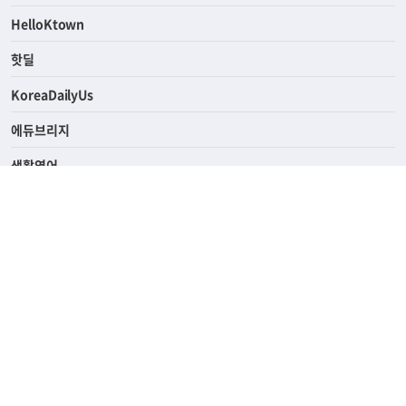
ASK미국
HelloKtown
핫딜
KoreaDailyUs
에듀브리지
생활영어
업소록
의료관광
해피빌리지
ABOUT
ADVERTISING
PRIVACY POLICY
TERMS OF SERVICE
윤리경영
고객센터
News Tips & Corrections
690 Wilshire Place Los Angeles, CA 90005