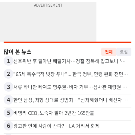
많이 본 뉴스
전체
로컬
1
신호위반 후 달아난 배달기사…경찰 잠복해 잡고보니 ‘반전’
2
"65세 복수국적 빗장 푸나"... 한국 정부, 연령 완화 전면 추진
3
서류 하나만 빠져도 영주권·비자 거부…심사관 재량권 대폭 확대
4
한인 남성, 처형 상대로 성범죄…"선처해줬더니 배신자 취급"
5
비영리 CEO, 노숙자 팔아 2년간 165만불