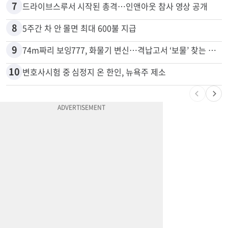
6
광고판 안에 사람이 산다?…LA 거리서 화제
7
드라이브스루서 시작된 총격…인앤아웃 참사 영상 공개
8
5주간 차 안 몰면 최대 600불 지급
9
74m짜리 보잉777, 화물기 변신…격납고서 ‘보물’ 찾는 인천공항
10
변호사시험 중 심정지 온 한인, 뉴욕주 제소