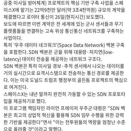
공중 미사일 방어체계) 프로젝트의 핵심 기반 구축 사업을 스페
이스X에 맡기는 22억9천만 달러(약 3조4천억원) 규모의 계약을
체결했다고 로이터 통신이 26일(현지시간) 보도했다.
보도에 따르면 이번 계약은 전 세계에 있는 군사 센서들과 무기
플랫폼들을 연결하는 고속 위성 통신통신 네트워크를 구축하는
사업이다.
특히 '우주 데이터 네크워크'(Space Data Network) 백본 구축
을 포함한다. SDN 백본은 군을 위해 대용량·저지연(low-
latency) 데이터 전송을 제공하는 네트워크 구조다.
SDN 백본은 특히 미사일 경보·추적 센서에서 나오는 데이터를
거의 실시간으로 요격시스템으로 전송하는 통신 경로를 제공한
다. 이는 미국 도널드 트럼프 행정부의 골든돔 프로젝트의 핵심으
로 여겨진다.
스페이스X는 내년 말까지 완전히 가동할 수 있는 SDN 프로토타
입을 제공하기로 했다.
이 프로그램 책임자인 라이언 프레이저 우주군 대령은 "SDN 백
본은 최고의 상업적 혁신을 활용해 SDN 임무 수행을 위한 강력
한 기반을 제공한다"면서 "이는 전투원들의 역량을 엄청난 수준
으로 올려줄 것"이라고 말했다.