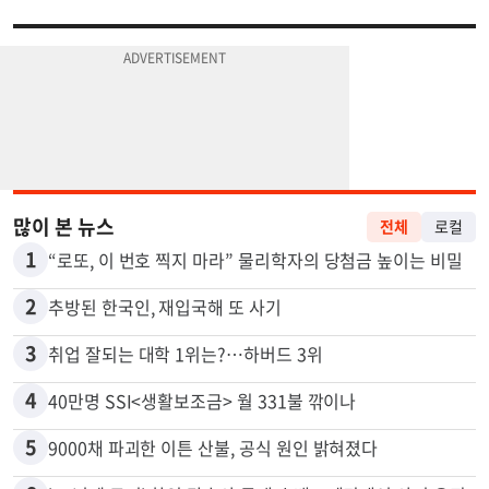
많이 본 뉴스
전체
로컬
1
“로또, 이 번호 찍지 마라” 물리학자의 당첨금 높이는 비밀
2
추방된 한국인, 재입국해 또 사기
3
취업 잘되는 대학 1위는?…하버드 3위
4
40만명 SSI<생활보조금> 월 331불 깎이나
5
9000채 파괴한 이튼 산불, 공식 원인 밝혀졌다