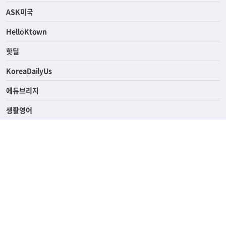
ASK미국
HelloKtown
핫딜
KoreaDailyUs
에듀브리지
생활영어
업소록
의료관광
해피빌리지
ABOUT
ADVERTISING
PRIVACY POLICY
TERMS OF SERVICE
윤리경영
고객센터
News Tips & Corrections
690 Wilshire Place Los Angeles, CA 90005
TEL. (213) 368-2500 FAX. (213) 389-6196