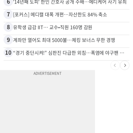
6
'14년째 도피' 한인 간호사 공개 수배…메디케어 사기 유죄
7
[포커스] 메디캘 대폭 개편…자산한도 84% 축소
8
유학생 급감 IIT… 교수•직원 160명 감원
9
계좌만 열어도 최대 5000불…체킹 보너스 무한 경쟁
10
“경기 중단시켜!” 심판진 다급한 외침…폭염에 야구팬 쓰러졌다